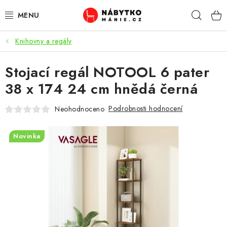
Přejít
Hleda
na
obsah
Knihovny a regály
OBÝVACÍ POKOJ
Stojací regál NOTOOL 6 pater
KUCHYŇ A JÍDELNA
38 x 174 24 cm hnědá černá
LOŽNICE
Podrobnosti hodnocení
Neohodnoceno
DĚTSKÝ POKOJ
Novinka
KANCELÁŘ / PRACOVNA
KOUPELNA A WC
PŘEDSÍŇ