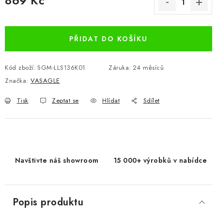
869 Kč
Měrná cena:
PŘIDAT DO KOŠÍKU
Kód zboží:
SGM-LLS136K01
Záruka
:
24 měsíců
Značka:
VASAGLE
Tisk
Zeptat se
Hlídat
Sdílet
Navštivte náš showroom
15 000+ výrobků v nabídce
Popis produktu