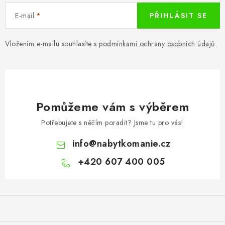
E-mail
PŘIHLÁSIT SE
Vložením e-mailu souhlasíte s
podmínkami ochrany osobních údajů
Pomůžeme vám s výběrem
Potřebujete s něčím poradit? Jsme tu pro vás!
info
@
nabytkomanie.cz
+420 607 400 005
Z
á
p