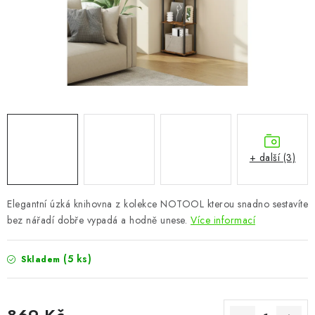
CHOVATELSKÉ POTŘEBY
DOPLŇKY A DEKORACE
ZAHRADA
OSTATNÍ
NOVINKY
+ další (3)
VÝPRODEJ
Elegantní úzká knihovna z kolekce NOTOOL kterou snadno sestavíte
bez nářadí dobře vypadá a hodně unese.
Více informací
Vše o nákupu
Info
Reklamace a odstoupení od smlouvy
Kontakty
Bonusový program NBM+
Blog
(5 ks)
Skladem