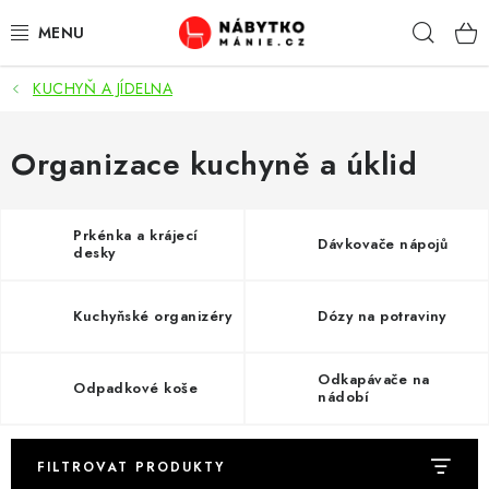
Přejít
Hleda
na
obsah
KUCHYŇ A JÍDELNA
OBÝVACÍ POKOJ
KUCHYŇ A JÍDELNA
Organizace kuchyně a úklid
LOŽNICE
Prkénka a krájecí
Dávkovače nápojů
desky
DĚTSKÝ POKOJ
Kuchyňské organizéry
Dózy na potraviny
KANCELÁŘ / PRACOVNA
KOUPELNA A WC
Odkapávače na
Odpadkové koše
nádobí
PŘEDSÍŇ
FILTROVAT PRODUKTY