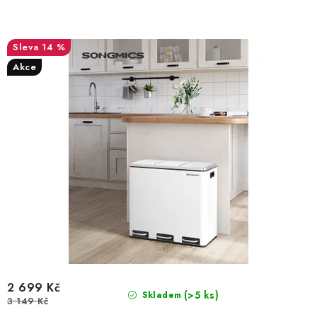
14 %
Akce
2 699 Kč
(>5 ks)
Skladem
3 149 Kč