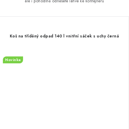
ale i pohodlně odnesete lahve ke kontejneru
Koš na tříděný odpad 140 l vnitřní sáček s uchy černá
Novinka