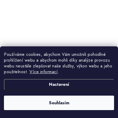
Používáme cookies, abychom Vám umožnili pohodlné
prohlížení webu a abychom mohli díky analýze provozu
1 179 Kč
webu neustále zlepšovat naše služby, výkon webu a jeho
(5 ks)
Skladem
1 349 Kč
použitelnost.
Více informací
.
Nastavení
Praktická lavička s botníkem s poličkami z kovové síťoviny a
Souhlasím
kovovou konstrukcí. Jednoduchý a účelný doplněk každé předsíně.