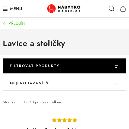
Přejít
Hleda
na
obsah
PŘEDSÍŇ
OBÝVACÍ POKOJ
KUCHYŇ A JÍDELNA
Lavice a stoličky
LOŽNICE
FILTROVAT PRODUKTY
DĚTSKÝ POKOJ
V
Ř
NEJPRODÁVANĚJŠÍ
KANCELÁŘ / PRACOVNA
ý
a
p
z
KOUPELNA A WC
i
e
Stránka
1
z
1
-
20
položek celkem
s
n
PŘEDSÍŇ
p
í
r
p