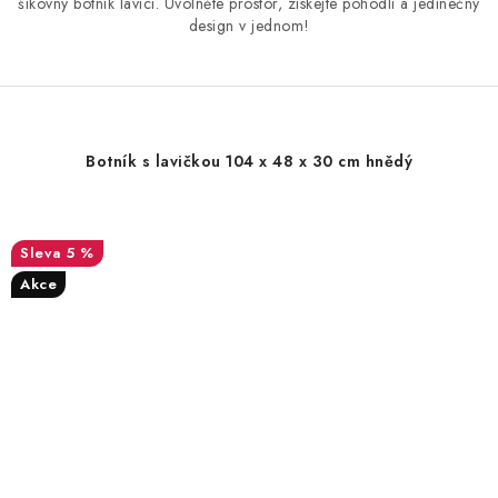
šikovný botník lavici. Uvolněte prostor, získejte pohodlí a jedinečný
design v jednom!
Botník s lavičkou 104 x 48 x 30 cm hnědý
5 %
Akce