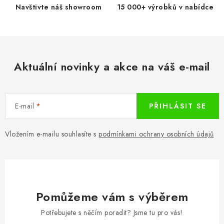
d
Navštivte náš showroom
15 000+ výrobků v nabídce
a
c
í
p
Aktuální novinky a akce na váš e-mail
r
v
k
E-mail
PŘIHLÁSIT SE
y
v
ý
Vložením e-mailu souhlasíte s
podmínkami ochrany osobních údajů
p
i
s
u
Pomůžeme vám s výběrem
Potřebujete s něčím poradit? Jsme tu pro vás!