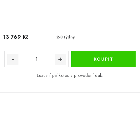
13 769 Kč
2-3 týdny
Luxusní psí kotec v provedení dub.
O
v
l
á