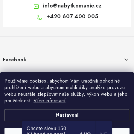
info
@
nabytkomanie.cz
+420 607 400 005
Z
á
p
a
Facebook
t
í
Informace pro vás
Používáme cookies, abychom Vám umožnili pohodlné
Vše o nákupu
prohlížení webu a abychom mohli díky analýze provozu
webu neustále zlepšovat naše služby, výkon webu a jeho
Info
použitelnost.
Více informací
.
Reklamace a odstoupení od smlouvy
Nastavení
Kontakty
Chcete slevu 150
Bonusový program NBM+