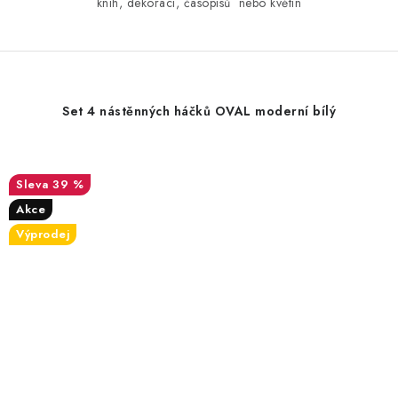
knih, dekorací, časopisů nebo květin
Set 4 nástěnných háčků OVAL moderní bílý
39 %
Akce
Výprodej