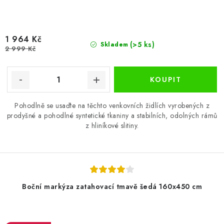
1 964 Kč
(>5 ks)
Skladem
2 999 Kč
Pohodlně se usaďte na těchto venkovních židlích vyrobených z
prodyšné a pohodlné syntetické tkaniny a stabilních, odolných rámů
z hliníkové slitiny.
Boční markýza zatahovací tmavě šedá 160x450 cm