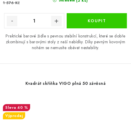
(3 ks)
Skladem
1 576 Kč
Praktické barové židle s pevnou stabilní konstrukcí, které se dobře
zkombinují s barovými stoly z naší nabídky. Díky pevným kovovým
nohám se nemusíte obávat nestability.
Kvadrát skříňka VIGO plná 50 závěsná
40 %
Výprodej