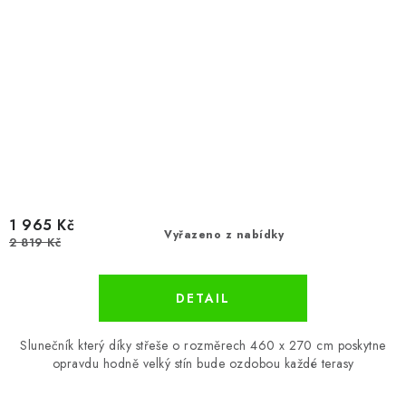
1 965 Kč
Vyřazeno z nabídky
2 819 Kč
Slunečník který díky střeše o rozměrech 460 x 270 cm poskytne
opravdu hodně velký stín bude ozdobou každé terasy