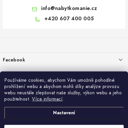
info
@
nabytkomanie.cz
+420 607 400 005
Z
á
p
a
Facebook
t
í
Informace pro vás
Používáme cookies, abychom Vám umožnili pohodlné
Vše o nákupu
prohlížení webu a abychom mohli díky analýze provozu
webu neustále zlepšovat naše služby, výkon webu a jeho
Info
použitelnost.
Více informací
.
Reklamace a odstoupení od smlouvy
Nastavení
Kontakty