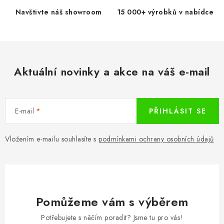
d
Navštivte náš showroom
15 000+ výrobků v nabídce
a
c
í
p
Aktuální novinky a akce na váš e-mail
r
v
k
E-mail
PŘIHLÁSIT SE
y
v
ý
Vložením e-mailu souhlasíte s
podmínkami ochrany osobních údajů
p
i
s
u
Pomůžeme vám s výběrem
Potřebujete s něčím poradit? Jsme tu pro vás!