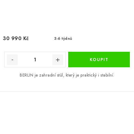
30 990 Kč
3-6 týdnů
BERLIN je zahradní stůl, který je praktický i stabilní.
O
v
l
á