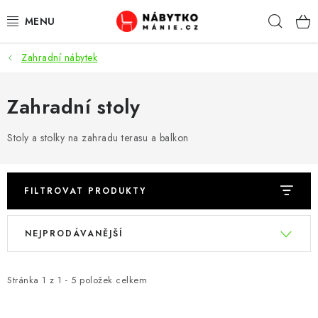
Přejít
Hleda
na
obsah
Zahradní nábytek
OBÝVACÍ POKOJ
KUCHYŇ A JÍDELNA
Zahradní stoly
LOŽNICE
Stoly a stolky na zahradu terasu a balkon
DĚTSKÝ POKOJ
FILTROVAT PRODUKTY
KANCELÁŘ / PRACOVNA
V
Ř
NEJPRODÁVANĚJŠÍ
ý
a
KOUPELNA A WC
p
z
i
e
Stránka
1
z
1
-
5
položek celkem
PŘEDSÍŇ
s
n