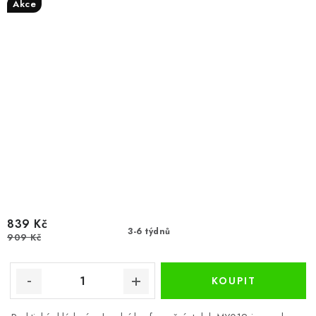
Akce
839 Kč
3-6 týdnů
909 Kč