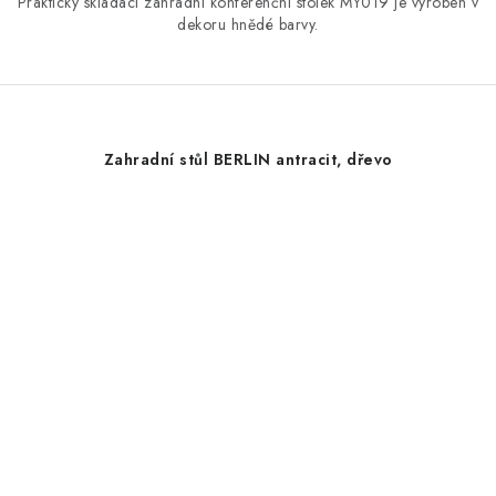
Praktický skládací zahradní konferenční stolek MY019 je vyroben v
dekoru hnědé barvy.
Zahradní stůl BERLIN antracit, dřevo