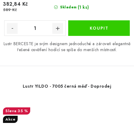
382,84 Kč
(1 ks)
Skladem
589 Kč
Lustr BERCESTE je svým designem jednoduché a zároveň elegantně
řešené osvětlení hodící se spíše do menších místností.
Lustr YILDO - 7005 černá měď - Doprodej
35 %
Akce