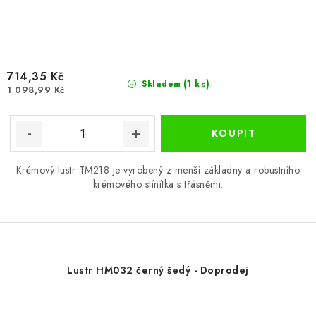
714,35 Kč
(1 ks)
Skladem
1 098,99 Kč
Krémový lustr TM218 je vyrobený z menší základny a robustního
krémového stínítka s třásněmi.
Lustr HM032 černý šedý - Doprodej