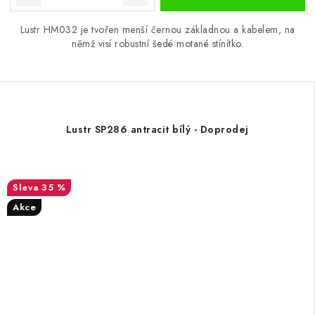
Lustr HM032 je tvořen menší černou základnou a kabelem, na
němž visí robustní šedé motané stínítko.
Lustr SP286 antracit bílý - Doprodej
35 %
Akce