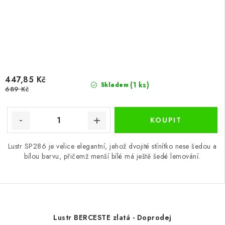
447,85 Kč
(1 ks)
Skladem
689 Kč
Lustr SP286 je velice elegantní, jehož dvojité stínítko nese šedou a
bílou barvu, přičemž menší bílé má ještě šedé lemování.
Lustr BERCESTE zlatá - Doprodej