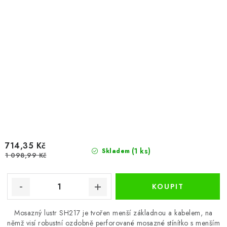
714,35 Kč
(1 ks)
Skladem
1 098,99 Kč
Mosazný lustr SH217 je tvořen menší základnou a kabelem, na
němž visí robustní ozdobně perforované mosazné stínítko s menším