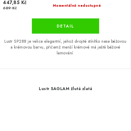
447,85 Kč
Momentálně nedostupné
689 Kč
Lustr SP288 je velice elegantní, jehož dvojité stínítko nese béžovou
a krémovou barvu, přičemž menší krémové má ještě béžové
lemování.
Lustr SAGLAM žlutá zlatá