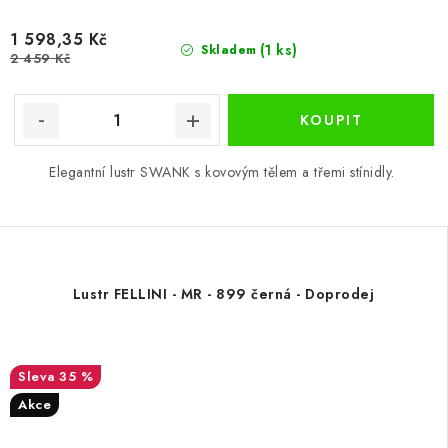
1 598,35 Kč
(1 ks)
Skladem
2 459 Kč
Elegantní lustr SWANK s kovovým tělem a třemi stínidly.
Lustr FELLINI - MR - 899 černá - Doprodej
35 %
Akce