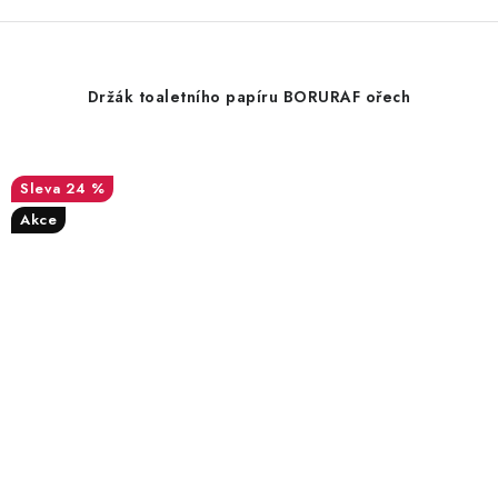
Držák toaletního papíru BORURAF ořech
24 %
Akce