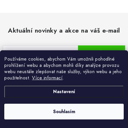
a
c
í
p
Aktuální novinky a akce na váš e-mail
r
v
k
E-mail
PŘIHLÁSIT SE
y
Používáme cookies, abychom Vám umožnili pohodlné
v
prohlížení webu a abychom mohli díky analýze provozu
ý
Vložením e-mailu souhlasíte s
podmínkami ochrany osobních údajů
webu neustále zlepšovat naše služby, výkon webu a jeho
p
použitelnost.
Více informací
.
i
s
Nastavení
u
Pomůžeme vám s výběrem
Souhlasím
Potřebujete s něčím poradit? Jsme tu pro vás!
info
@
nabytkomanie.cz