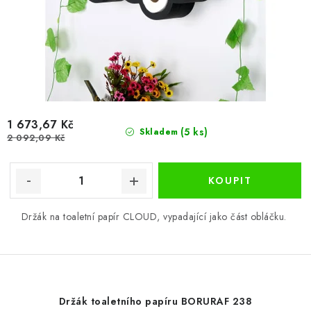
1 673,67 Kč
(5 ks)
Skladem
2 092,09 Kč
Držák na toaletní papír CLOUD, vypadající jako část obláčku.
Držák toaletního papíru BORURAF 238