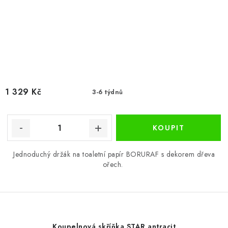
1 329 Kč
3-6 týdnů
Jednoduchý držák na toaletní papír BORURAF s dekorem dřeva
ořech.
Koupelnová skříňka STAR antracit