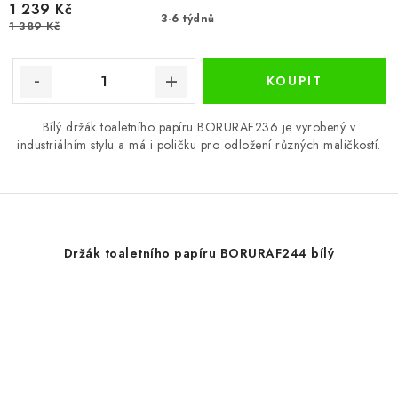
1 239 Kč
3-6 týdnů
1 389 Kč
Bílý držák toaletního papíru BORURAF236 je vyrobený v
industriálním stylu a má i poličku pro odložení různých maličkostí.
Držák toaletního papíru BORURAF244 bílý