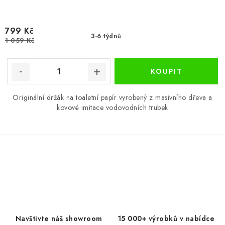
799 Kč
3-6 týdnů
1 059 Kč
Originální držák na toaletní papír vyrobený z masivního dřeva a
kovové imitace vodovodních trubek
O
v
l
á
d
Navštivte náš showroom
15 000+ výrobků v nabídce