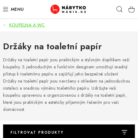
Přejít
Hleda
na
obsah
KOUPELNA A WC
OBÝVACÍ POKOJ
KUCHYŇ A JÍDELNA
Držáky na toaletní papír
LOŽNICE
Držáky na toaletní papír jsou praktickým a stylovým doplňkem vaší
koupelny. S jednoduchým a funkčním designem umožňují snadný
přístup k toaletnímu papíru a zajišťují jeho bezpečné uložení.
DĚTSKÝ POKOJ
Držáky na toaletní papír jsou navrženy s ohledem na jednoduchou
instalaci a snadnou výměnu toaletního papíru. Udržujte vaši
KANCELÁŘ / PRACOVNA
koupelnu upravenou a organizovanou s držáky na toaletní papír,
které jsou praktickým a esteticky příjemným řešením pro vaši
KOUPELNA A WC
domácnost.
PŘEDSÍŇ
FILTROVAT PRODUKTY