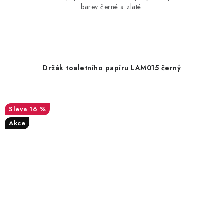
barev černé a zlaté.
Držák toaletního papíru LAM015 černý
16 %
Akce