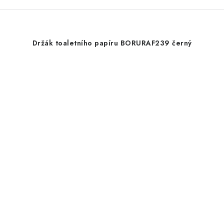
Držák toaletního papíru BORURAF239 černý