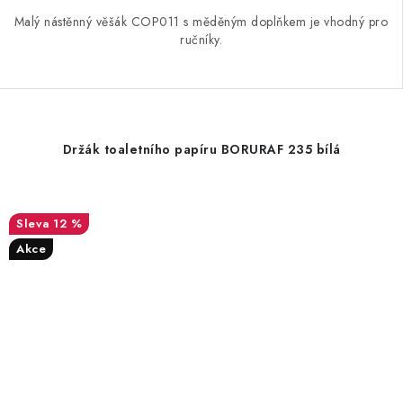
Malý nástěnný věšák COP011 s měděným doplňkem je vhodný pro
ručníky.
Držák toaletního papíru BORURAF 235 bílá
12 %
Akce