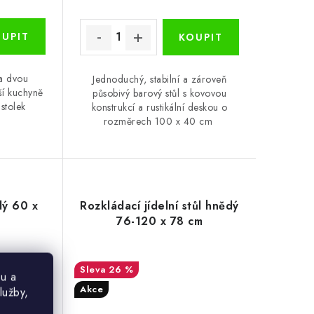
a dvou
Jednoduchý, stabilní a zároveň
ší kuchyně
působivý barový stůl s kovovou
stolek
konstrukcí a rustikální deskou o
rozměrech 100 x 40 cm
dý 60 x
Rozkládací jídelní stůl hnědý
76-120 x 78 cm
26 %
u a
Akce
lužby,