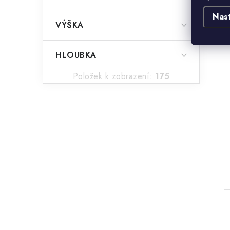
Nas
VÝŠKA
HLOUBKA
Položek k zobrazení:
175