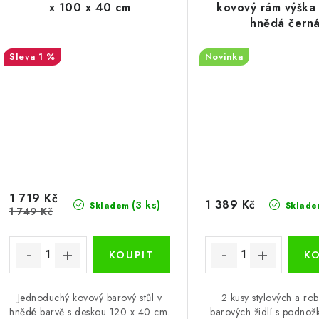
x 100 x 40 cm
kovový rám výška
hnědá čern
1 %
Novinka
1 719 Kč
1 389 Kč
(3 ks)
Skladem
Sklade
1 749 Kč
Jednoduchý kovový barový stůl v
2 kusy stylových a rob
hnědé barvě s deskou 120 x 40 cm.
barových židlí s podnož