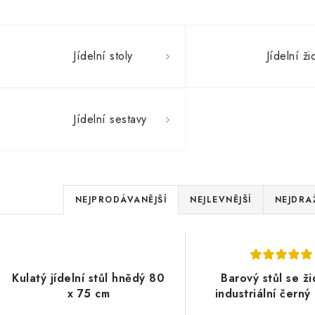
Jídelní stoly
Jídelní ži
Jídelní sestavy
Ř
NEJPRODÁVANĚJŠÍ
NEJLEVNĚJŠÍ
NEJDRA
a
V
z
ý
e
Kulatý jídelní stůl hnědý 80
Barový stůl se ži
p
x 75 cm
industriální černý
n