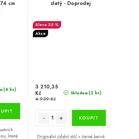
 74 cm
zlatý - Doprodej
á
35 %
Akce
3 210,35
(4 ks)
m
Kč
(2 ks)
Skladem
4 939 Kč
ustních
kou, které
Originální jídelní stůl v černé barvě