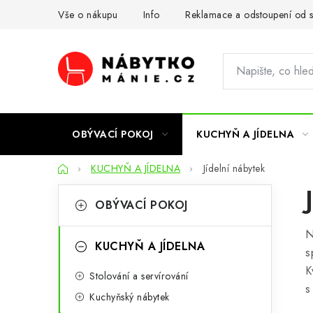
Přejít
Vše o nákupu
Info
Reklamace a odstoupení od 
na
obsah
OBÝVACÍ POKOJ
KUCHYŇ A JÍDELNA
Domů
KUCHYŇ A JÍDELNA
Jídelní nábytek
P
K
Přeskočit
OBÝVACÍ POKOJ
kategorie
a
o
N
t
s
KUCHYŇ A JÍDELNA
s
e
t
K
Stolování a servírování
g
s
r
Kuchyňský nábytek
o