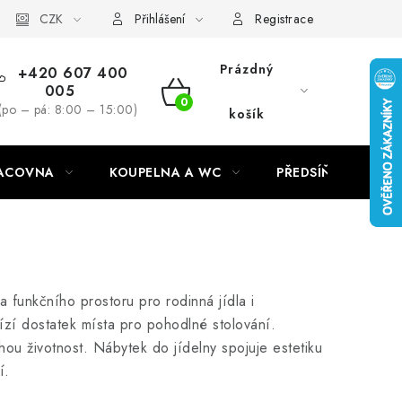
CZK
Přihlášení
Registrace
Prázdný
+420 607 400
005
NÁKUPNÍ
(po – pá: 8:00 – 15:00)
košík
KOŠÍK
RACOVNA
KOUPELNA A WC
PŘEDSÍŇ
C
 funkčního prostoru pro rodinná jídla i
bízí dostatek místa pro pohodlné stolování.
uhou životnost. Nábytek do jídelny spojuje estetiku
í.