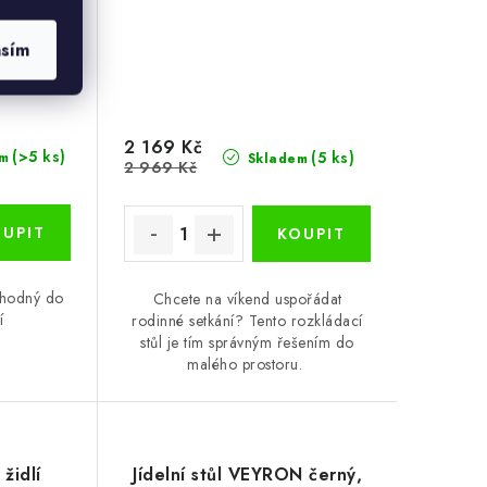
asím
2 169 Kč
(>5 ks)
(5 ks)
m
Skladem
2 969 Kč
 vhodný do
Chcete na víkend uspořádat
í
rodinné setkání? Tento rozkládací
stůl je tím správným řešením do
malého prostoru.
židlí
Jídelní stůl VEYRON černý,