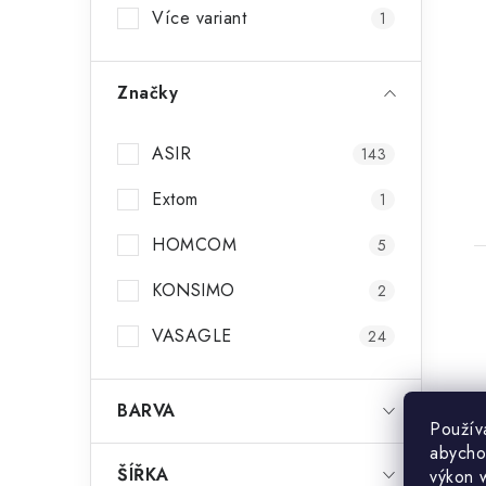
Více variant
1
Značky
ASIR
143
Extom
1
HOMCOM
5
KONSIMO
2
VASAGLE
24
BARVA
Použív
abycho
ŠÍŘKA
výkon 