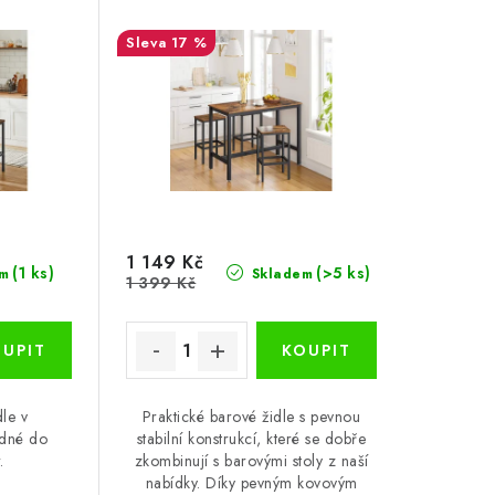
17 %
1 149 Kč
(1 ks)
(>5 ks)
m
Skladem
1 399 Kč
dle v
Praktické barové židle s pevnou
odné do
stabilní konstrukcí, které se dobře
.
zkombinují s barovými stoly z naší
nabídky. Díky pevným kovovým