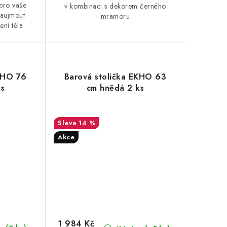
 pro vaše
v kombinaci s dekorem černého
zaujmout
mramoru
ení těla
EKHO 76
Barová stolička EKHO 63
ks
cm hnědá 2 ks
14 %
Akce
1 984 Kč