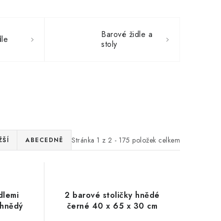
Barové židle a
dle
stoly
Stránka
1
z
2
-
175
položek celkem
ŽŠÍ
ABECEDNĚ
dlemi
2 barové stoličky hnědé
 hnědý
černé 40 x 65 x 30 cm