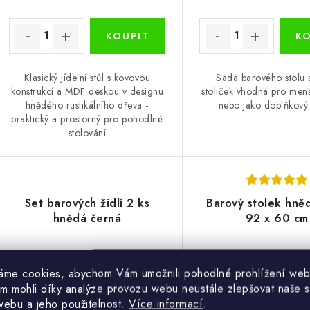
Klasický jídelní stůl s kovovou
Sada barového stolu 
konstrukcí a MDF deskou v designu
stoliček vhodná pro men
hnědého rustikálního dřeva -
nebo jako doplňkový 
praktický a prostorný pro pohodlné
stolování
Set barových židlí 2 ks
Barový stolek hně
hnědá černá
92 x 60 cm
áme cookies, abychom Vám umožnili pohodlné prohlížení web
m mohli díky analýze provozu webu neustále zlepšovat naše s
webu a jeho použitelnost.
Více informací
.