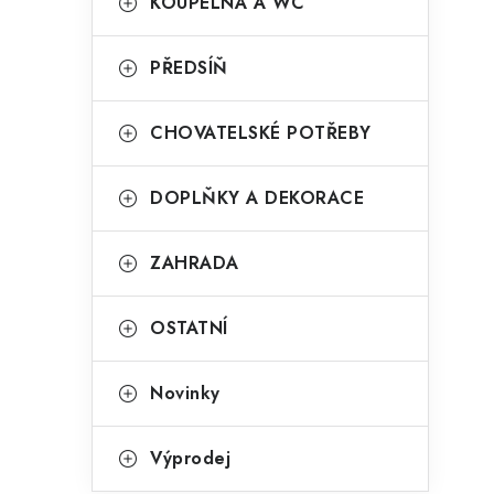
i
KOUPELNA A WC
PŘEDSÍŇ
CHOVATELSKÉ POTŘEBY
DOPLŇKY A DEKORACE
ZAHRADA
OSTATNÍ
t
Novinky
Výprodej