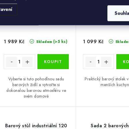
tavení
Souhl
1 989 Kč
1 099 Kč
(>5 ks)
Skladem
Sklade
Vyberte si tuto pohodlnou sadu
Praktický barový stolek
barových židlí a vytvořte si
menších kuchyn
dokonalou barovou atmosféru ve
svém domově
Barový stůl industriální 120
Sada 2 barových 