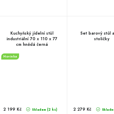
Kuchyňský jídelní stůl
Set barový stůl 
industriální 70 x 110 x 77
stoličky
cm hnědá černá
Novinka
2 199 Kč
2 279 Kč
(2 ks)
Skladem
Sklade