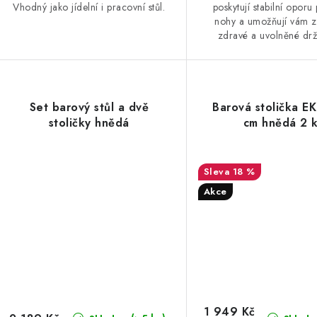
Vhodný jako jídelní i pracovní stůl.
poskytují stabilní oporu
nohy a umožňují vám 
zdravé a uvolněné drž
Set barový stůl a dvě
Barová stolička 
stoličky hnědá
cm hnědá 2 
18 %
Akce
1 949 Kč