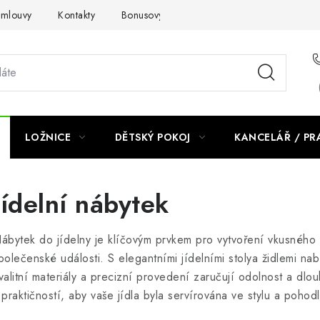
smlouvy
Kontakty
Bonusový program NBM+
Blog
LOŽNICE
DĚTSKÝ POKOJ
KANCELÁŘ / P
Jídelní nábytek
ábytek do jídelny je klíčovým prvkem pro vytvoření vkusného a
polečenské události. S elegantními jídelními stolya židlemi na
valitní materiály a precizní provedení zaručují odolnost a dlo
 praktičností, aby vaše jídla byla servírována ve stylu a pohodl