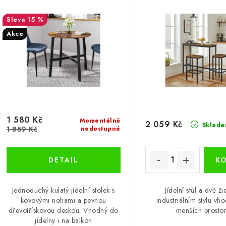
í
s
15 %
p
Akce
p
r
r
o
o
d
d
u
u
1 580 Kč
k
Momentálně
2 059 Kč
Sklade
1 859 Kč
nedostupné
k
t
ů
ů
Jednoduchý kulatý jídelní stolek s
Jídelní stůl a dvě ži
kovovými nohami a pevnou
industriálním stylu vh
dřevotřískovou deskou. Vhodný do
menších prostor
jídelny i na balkon