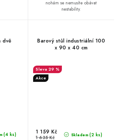
nohám se nemusíte obávat
nestability.
a dvě
Barový stůl industriální 100
x 90 x 40 cm
29 %
Akce
1 159 Kč
(4 ks)
(2 ks)
m
Skladem
1 635 Kč