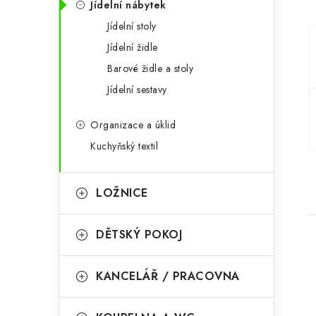
Jídelní nábytek
a
r
Jídelní stoly
n
i
Jídelní židle
e
n
Barové židle a stoly
í
Jídelní sestavy
p
Organizace a úklid
a
Kuchyňský textil
n
LOŽNICE
e
l
DĚTSKÝ POKOJ
KANCELÁŘ / PRACOVNA