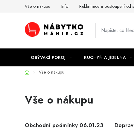
Přejít
Vše o nákupu
Info
Reklamace a odstoupení od 
na
obsah
OBÝVACÍ POKOJ
KUCHYŇ A JÍDELNA
Domů
Vše o nákupu
Vše o nákupu
V
Obchodní podmínky 06.01.23
Doprav
ý