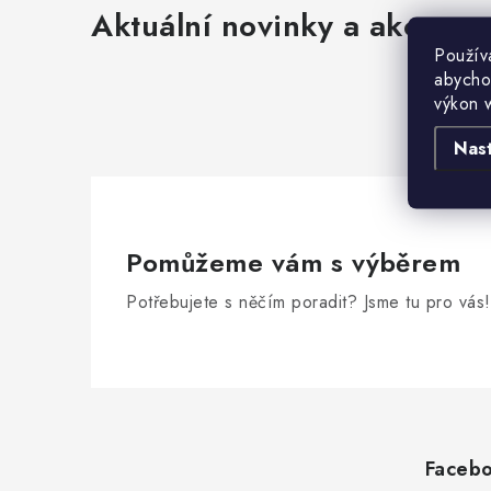
Aktuální novinky a akce na 
d
Použív
a
abycho
c
výkon 
í
Nas
p
r
v
Pomůžeme vám s výběrem
k
Potřebujete s něčím poradit? Jsme tu pro vás!
y
v
ý
Z
p
á
i
Faceb
p