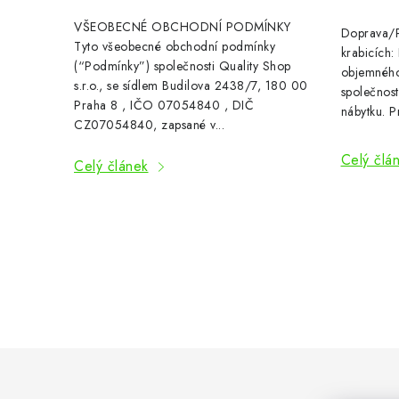
p
VŠEOBECNÉ OBCHODNÍ PODMÍNKY
Doprava/P
i
Tyto všeobecné obchodní podmínky
krabicích
(“Podmínky”) společnosti Quality Shop
objemného
s
s.r.o., se sídlem Budilova 2438/7, 180 00
společnost
Praha 8 , IČO 07054840 , DIČ
nábytku. P
č
CZ07054840, zapsané v...
l
Celý člá
Celý článek
á
n
k
ů
O
v
l
á