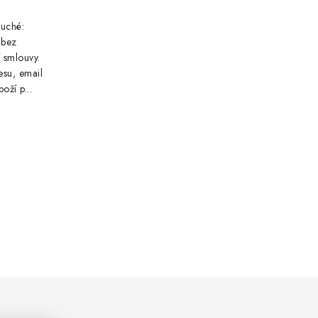
duché:
 bez
 smlouvy.
esu, email
ží p...