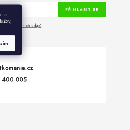
PŘIHLÁSIT SE
u a
lužby,
chrany osobních údajů
asím
tkomanie.cz
 400 005