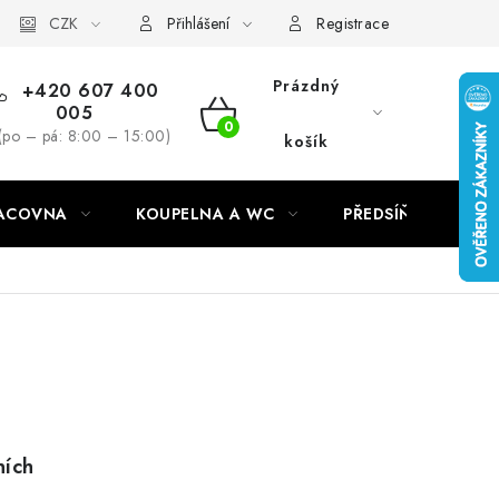
CZK
Přihlášení
Registrace
Prázdný
+420 607 400
005
NÁKUPNÍ
(po – pá: 8:00 – 15:00)
košík
KOŠÍK
RACOVNA
KOUPELNA A WC
PŘEDSÍŇ
C
ních