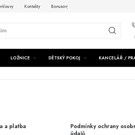
smlouvy
Kontakty
Bonusový program NBM+
Blog
LOŽNICE
DĚTSKÝ POKOJ
KANCELÁŘ / P
a a platba
Podmínky ochrany osob
údajů