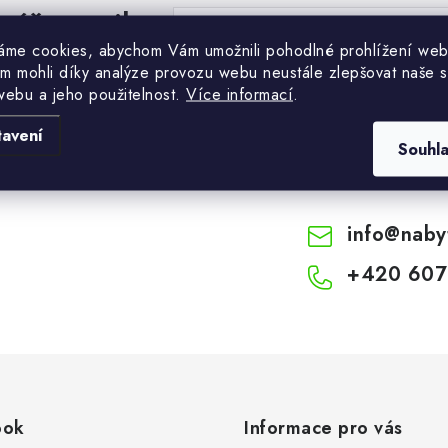
váš e-mail
E-mail
áme cookies, abychom Vám umožnili pohodlné prohlížení web
m mohli díky analýze provozu webu neustále zlepšovat naše s
Vložením e-mailu souhlasíte s
podmínkami o
webu a jeho použitelnost.
Více informací
.
tavení
Souhl
info
@
naby
+420 607
ook
Informace pro vás