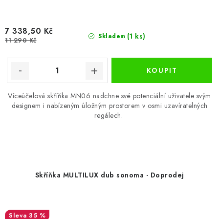
7 338,50 Kč
(1 ks)
Skladem
11 290 Kč
Víceúčelová skříňka MN06 nadchne své potenciální uživatele svým
designem i nabízeným úložným prostorem v osmi uzavíratelných
regálech.
Skříňka MULTILUX dub sonoma - Doprodej
35 %