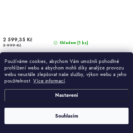
2 599,35 Kč
(1 ks)
Skladem
3 999 Kč
Používáme cookies, abychom Vám umožnili pohodlné
prohlížení webu a abychom mohli díky analýze provozu
webu neustále zlepšovat naše služby, výkon webu a jeho
Designová skříňka PIFFA je dostatečně prostorná a velká madla
použitelnost.
Více informací
.
stříbrné barvy umocňují její moderní vzhled.
Nastavení
Souhlasím
Komoda FALLOW dub bílá - Doprodej