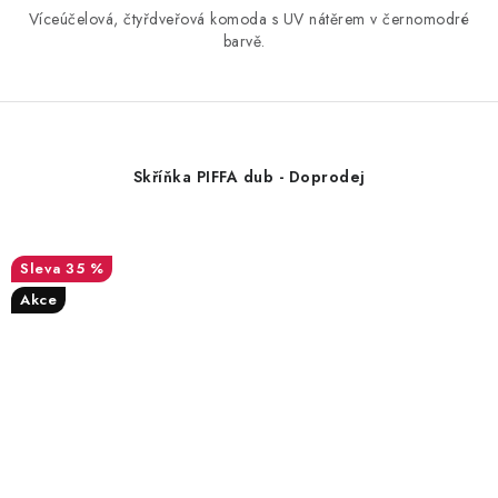
Víceúčelová, čtyřdveřová komoda s UV nátěrem v černomodré
barvě.
Skříňka PIFFA dub - Doprodej
35 %
Akce