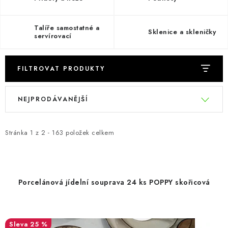
CHOVATELSKÉ POTŘEBY
DOPLŇKY A DEKORACE
Talíře samostatné a
Sklenice a skleničky
servírovací
ZAHRADA
FILTROVAT PRODUKTY
OSTATNÍ
V
Ř
NEJPRODÁVANĚJŠÍ
ý
a
NOVINKY
p
z
i
e
Stránka
VÝPRODEJ
1
z
2
-
163
položek celkem
s
n
p
í
Vše o nákupu
Info
Reklamace a odstoupení od smlouvy
r
p
Kontakty
Bonusový program NBM+
Blog
Porcelánová jídelní souprava 24 ks POPPY skořicová
o
r
d
o
u
d
25 %