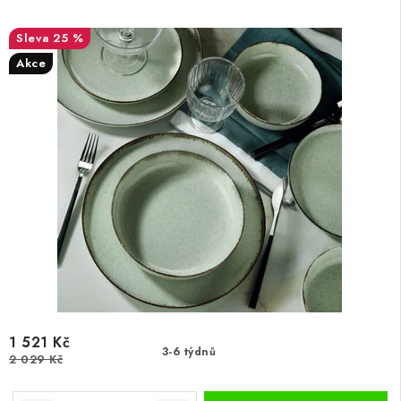
25 %
Akce
1 521 Kč
3-6 týdnů
2 029 Kč