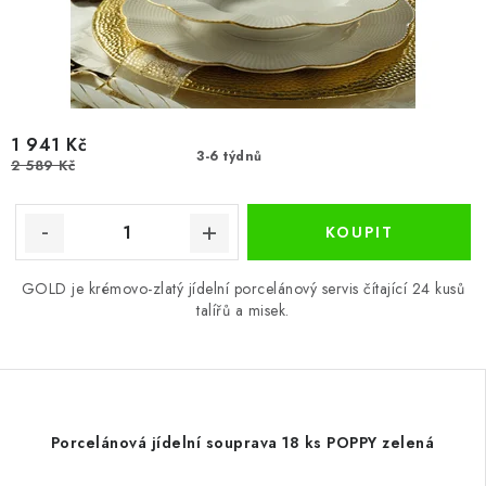
1 941 Kč
3-6 týdnů
2 589 Kč
GOLD je krémovo-zlatý jídelní porcelánový servis čítající 24 kusů
talířů a misek.
Porcelánová jídelní souprava 18 ks POPPY zelená