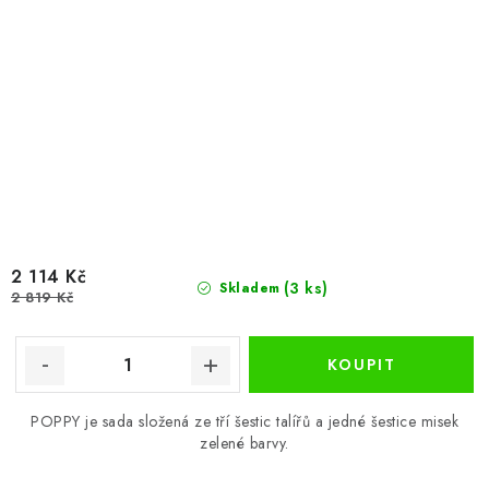
2 114 Kč
(3 ks)
Skladem
2 819 Kč
POPPY je sada složená ze tří šestic talířů a jedné šestice misek
zelené barvy.