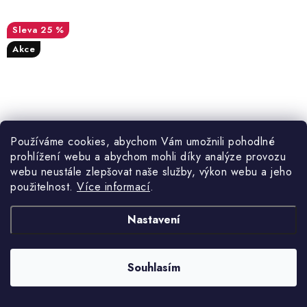
25 %
Akce
Používáme cookies, abychom Vám umožnili pohodlné
prohlížení webu a abychom mohli díky analýze provozu
webu neustále zlepšovat naše služby, výkon webu a jeho
použitelnost.
Více informací
.
Nastavení
2 301 Kč
Souhlasím
3-6 týdnů
3 069 Kč