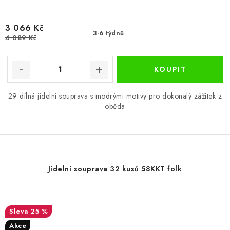
3 066 Kč
3-6 týdnů
4 089 Kč
29 dílná jídelní souprava s modrými motivy pro dokonalý zážitek z
oběda
Jídelní souprava 32 kusů 58KKT folk
25 %
Akce