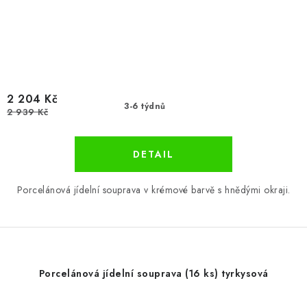
2 204 Kč
3-6 týdnů
2 939 Kč
Porcelánová jídelní souprava v krémové barvě s hnědými okraji.
Porcelánová jídelní souprava (16 ks) tyrkysová