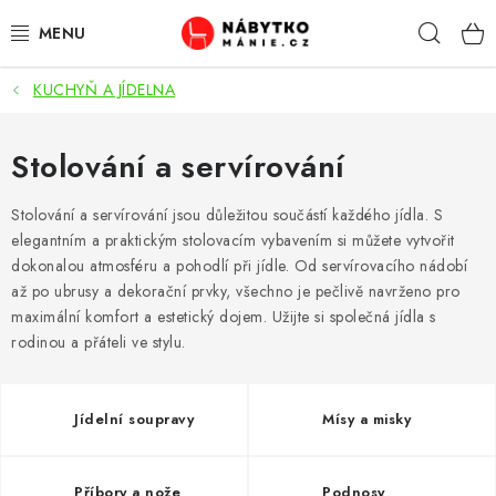
Přejít
Hleda
na
obsah
KUCHYŇ A JÍDELNA
OBÝVACÍ POKOJ
KUCHYŇ A JÍDELNA
Stolování a servírování
LOŽNICE
Stolování a servírování jsou důležitou součástí každého jídla. S
elegantním a praktickým stolovacím vybavením si můžete vytvořit
dokonalou atmosféru a pohodlí při jídle. Od servírovacího nádobí
DĚTSKÝ POKOJ
až po ubrusy a dekorační prvky, všechno je pečlivě navrženo pro
maximální komfort a estetický dojem. Užijte si společná jídla s
KANCELÁŘ / PRACOVNA
rodinou a přáteli ve stylu.
KOUPELNA A WC
Jídelní soupravy
Mísy a misky
PŘEDSÍŇ
Příbory a nože
Podnosy