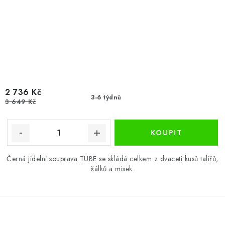
2 736 Kč
3-6 týdnů
3 649 Kč
Černá jídelní souprava TUBE se skládá celkem z dvaceti kusů talířů,
šálků a misek.