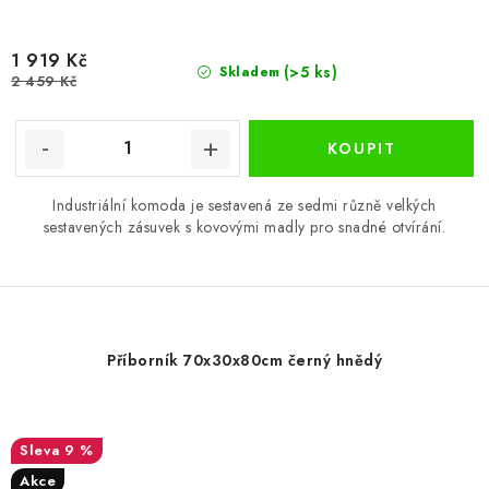
1 919 Kč
(>5 ks)
Skladem
2 459 Kč
Industriální komoda je sestavená ze sedmi různě velkých
sestavených zásuvek s kovovými madly pro snadné otvírání.
Příborník 70x30x80cm černý hnědý
9 %
Akce