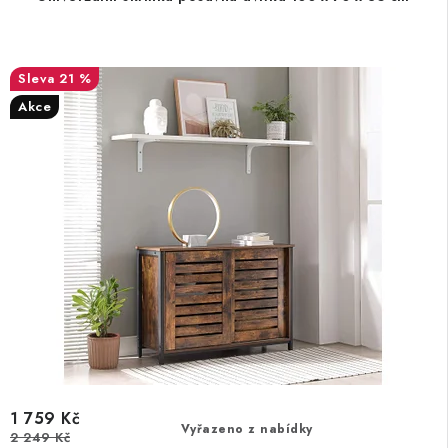
21 %
Akce
1 759 Kč
Vyřazeno z nabídky
2 249 Kč