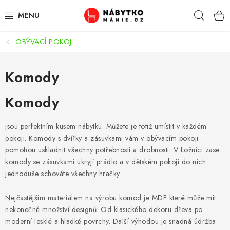
Přejít
Hleda
na
obsah
OBÝVACÍ POKOJ
OBÝVACÍ POKOJ
KUCHYŇ A JÍDELNA
Komody
Komody
LOŽNICE
DĚTSKÝ POKOJ
jsou perfektním kusem nábytku. Můžete je totiž umístit v každém
pokoji. Komody s dvířky a zásuvkami vám v obývacím pokoji
pomohou uskladnit všechny potřebnosti a drobnosti. V Ložnici zase
KANCELÁŘ / PRACOVNA
komody se zásuvkami ukryjí prádlo a v dětském pokoji do nich
jednoduše schováte všechny hračky.
KOUPELNA A WC
Nejčastějším materiálem na výrobu komod je MDF které může mít
PŘEDSÍŇ
nekonečné množství designů. Od klasického dekoru dřeva po
moderní lesklé a hladké povrchy. Další výhodou je snadná údržba