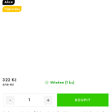
Akce
Výprodej
322 Kč
(1 ks)
Skladem
616 Kč