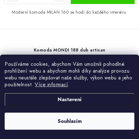
Moderní komoda MILAN 160 se hodí do každého interiéru.
Komoda MONDI 188 dub artisan
Používáme cookies, abychom Vám umožnili pohodlné
prohlížení webu a abychom mohli díky analýze provozu
5 %
webu neustále zlepšovat naše služby, výkon webu a jeho
použitelnost.
Více informací
.
Akce
Nastavení
Souhlasím