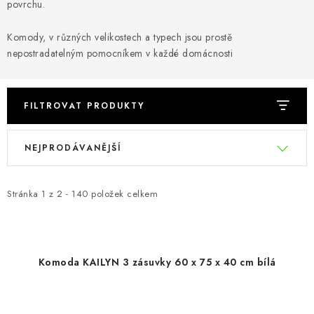
CHOVATELSKÉ POTŘEBY
povrchu.
Komody, v různých velikostech a typech jsou prostě
DOPLŇKY A DEKORACE
nepostradatelným pomocníkem v každé domácnosti
ZAHRADA
FILTROVAT PRODUKTY
OSTATNÍ
V
Ř
NOVINKY
NEJPRODÁVANĚJŠÍ
ý
a
p
z
VÝPRODEJ
i
e
Stránka
1
z
2
-
140
položek celkem
s
n
Vše o nákupu
Info
Reklamace a odstoupení od smlouvy
p
í
Kontakty
Bonusový program NBM+
Blog
r
p
Komoda KAILYN 3 zásuvky 60 x 75 x 40 cm bílá
o
r
d
o