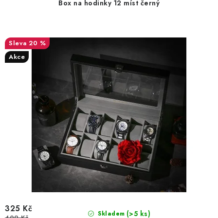
Box na hodinky 12 míst černý
20 %
Akce
325 Kč
(>5 ks)
Skladem
409 Kč