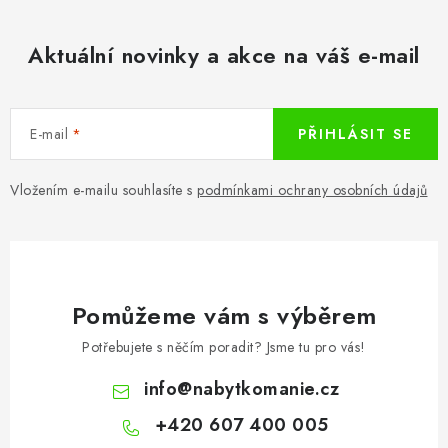
í
p
Aktuální novinky a akce na váš e-mail
r
v
k
E-mail
PŘIHLÁSIT SE
y
v
ý
Vložením e-mailu souhlasíte s
podmínkami ochrany osobních údajů
p
i
s
u
Pomůžeme vám s výběrem
Potřebujete s něčím poradit? Jsme tu pro vás!
info
@
nabytkomanie.cz
+420 607 400 005