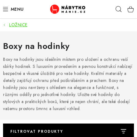
Přejít
Hleda
na
obsah
LOŽNICE
OBÝVACÍ POKOJ
KUCHYŇ A JÍDELNA
Boxy na hodinky
LOŽNICE
Boxy na hodinky jsou ideálním místem pro uložení a ochranu vaší
sbírky hodinek. S luxusním provedením a pevnou konstrukcí nabízejí
bezpečné a vkusné úložiště pro vaše hodinky. Kvalitní materiály a
DĚTSKÝ POKOJ
detaily zajišťují ochranu před poškrábáním a prachem. Boxy na
hodinky jsou navrženy s ohledem na elegance a funkčnost, s
KANCELÁŘ / PRACOVNA
různými oddíly pro jednotlivé hodinky. Uložte své hodinky do
stylových a praktických boxů, které je nejen chrání, ale také dodají
KOUPELNA A WC
vašemu prostoru šmrnc a luxusní vzhled.
PŘEDSÍŇ
FILTROVAT PRODUKTY