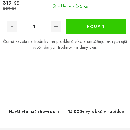
319 Kč
(>5 ks)
Skladem
329 Kč
Černá kazeta na hodinky má prosklené víko a umožňuje tak rychlejší
výběr daných hodinek na daný den.
O
v
l
á
d
Navštivte náš showroom
15 000+ výrobků v nabídce
a
c