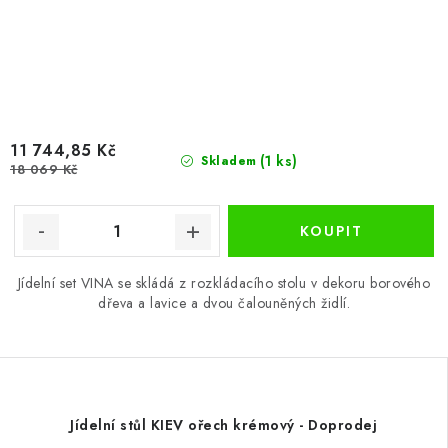
11 744,85 Kč
(1 ks)
Skladem
18 069 Kč
Jídelní set VINA se skládá z rozkládacího stolu v dekoru borového
dřeva a lavice a dvou čalouněných židlí.
Jídelní stůl KIEV ořech krémový - Doprodej