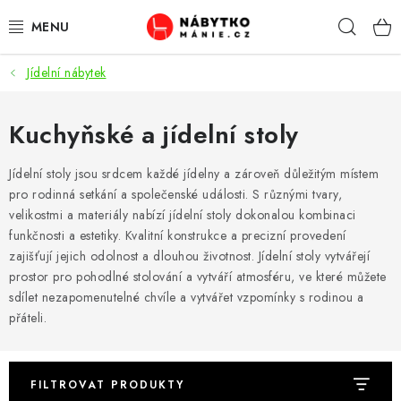
Přejít
Hleda
na
obsah
Jídelní nábytek
OBÝVACÍ POKOJ
KUCHYŇ A JÍDELNA
Kuchyňské a jídelní stoly
LOŽNICE
Jídelní stoly jsou srdcem každé jídelny a zároveň důležitým místem
pro rodinná setkání a společenské události. S různými tvary,
velikostmi a materiály nabízí jídelní stoly dokonalou kombinaci
DĚTSKÝ POKOJ
funkčnosti a estetiky. Kvalitní konstrukce a precizní provedení
zajišťují jejich odolnost a dlouhou životnost. Jídelní stoly vytvářejí
KANCELÁŘ / PRACOVNA
prostor pro pohodlné stolování a vytváří atmosféru, ve které můžete
sdílet nezapomenutelné chvíle a vytvářet vzpomínky s rodinou a
KOUPELNA A WC
přáteli.
PŘEDSÍŇ
FILTROVAT PRODUKTY