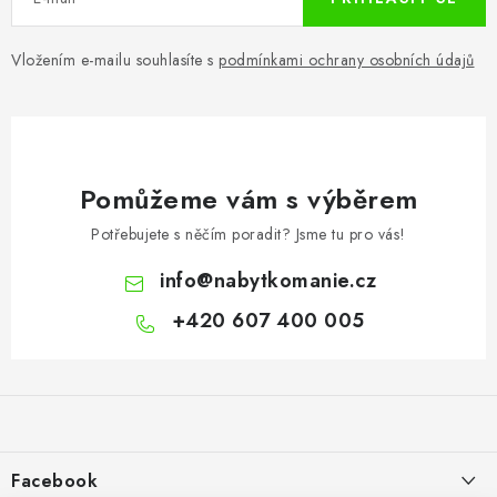
Vložením e-mailu souhlasíte s
podmínkami ochrany osobních údajů
Pomůžeme vám s výběrem
Potřebujete s něčím poradit? Jsme tu pro vás!
info
@
nabytkomanie.cz
+420 607 400 005
Z
á
p
a
Facebook