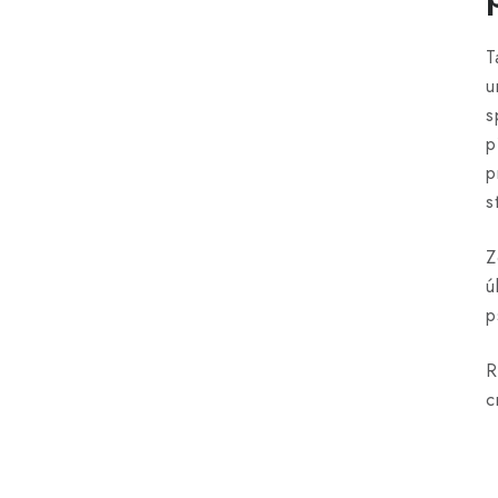
T
u
s
p
p
s
Z
ú
p
R
c