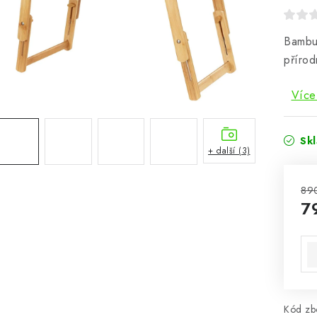
Bambu
přírod
Více
Sk
+ další (3)
89
7
Mě
Kód zbo