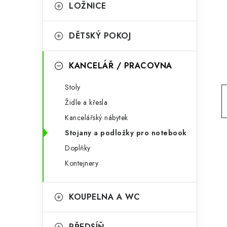
g
LOŽNICE
r
o
a
r
DĚTSKÝ POKOJ
n
i
KANCELÁŘ / PRACOVNA
e
n
Stoly
í
Židle a křesla
p
Kancelářský nábytek
a
Stojany a podložky pro notebook
n
Doplňky
Kontejnery
e
l
KOUPELNA A WC
PŘEDSÍŇ