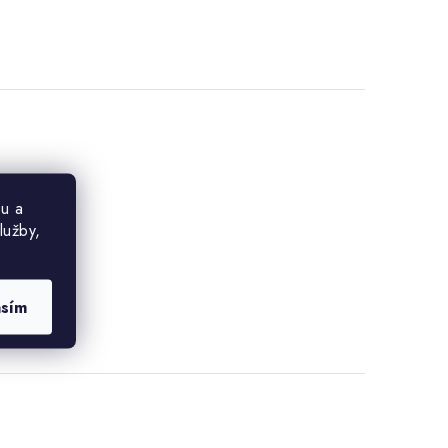
u a
lužby,
asím