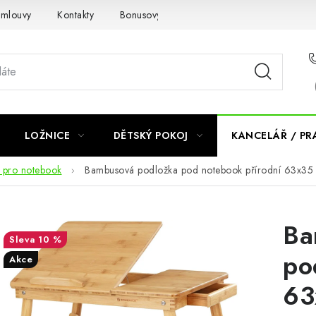
smlouvy
Kontakty
Bonusový program NBM+
Blog
LOŽNICE
DĚTSKÝ POKOJ
KANCELÁŘ / P
y pro notebook
Bambusová podložka pod notebook přírodní 63x35
Ba
10 %
po
Akce
63