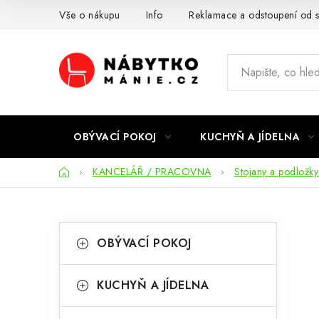
Přejít
Vše o nákupu
Info
Reklamace a odstoupení od 
na
obsah
OBÝVACÍ POKOJ
KUCHYŇ A JÍDELNA
Domů
KANCELÁŘ / PRACOVNA
Stojany a podložk
P
K
Přeskočit
OBÝVACÍ POKOJ
kategorie
a
o
t
s
KUCHYŇ A JÍDELNA
e
t