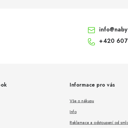
info
@
naby
+420 607
ook
Informace pro vás
Vše o nákupu
Info
Reklamace a odstoupení od sml