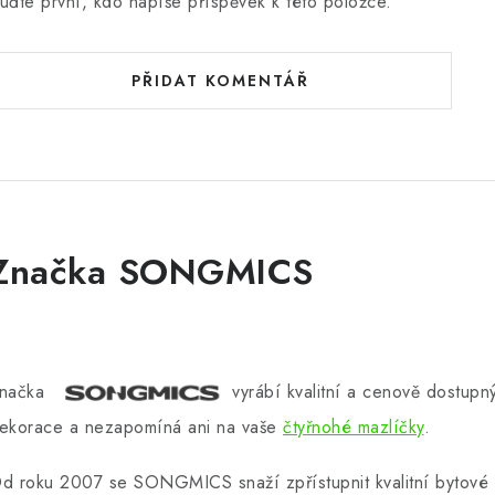
uďte první, kdo napíše příspěvek k této položce.
PŘIDAT KOMENTÁŘ
Značka SONGMICS
načka
vyrábí kvalitní a cenově dostup
ekorace a nezapomíná ani na vaše
čtyřnohé mazlíčky
.
d roku 2007 se SONGMICS snaží zpřístupnit kvalitní bytové 