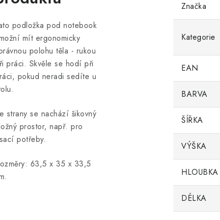
Značka
ato podložka pod notebook
Kategorie
možní mít ergonomicky
právnou polohu těla - rukou
ři práci. Skvěle se hodí při
EAN
ráci, pokud neradi sedíte u
tolu.
BARVA
e strany se nachází šikovný
ŠÍŘKA
ložný prostor, např. pro
sací potřeby.
VÝŠKA
ozměry: 63,5 x 35 x 33,5
HLOUBKA
m.
DÉLKA