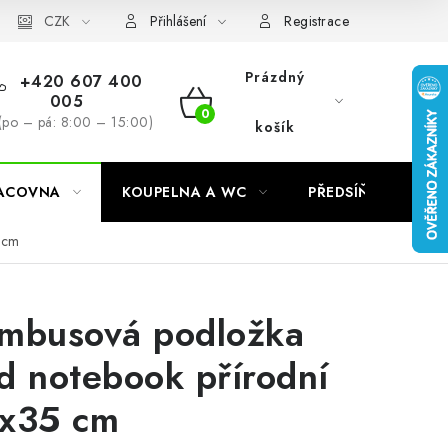
CZK
Přihlášení
Registrace
Prázdný
+420 607 400
005
NÁKUPNÍ
(po – pá: 8:00 – 15:00)
košík
KOŠÍK
RACOVNA
KOUPELNA A WC
PŘEDSÍŇ
C
 cm
mbusová podložka
d notebook přírodní
x35 cm