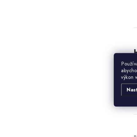
Použív
B
abycho
výkon 
Nas