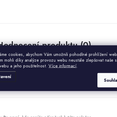
Hodnocení produktu (0)
áme cookies, abychom Vám umožnili pohodlné prohlížení web
uďte první, kdo napíše příspěvek k této položce.
m mohli díky analýze provozu webu neustále zlepšovat naše s
webu a jeho použitelnost.
Více informací
.
PŘIDAT HODNOCENÍ
tavení
Souhl