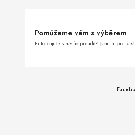
Pomůžeme vám s výběrem
Potřebujete s něčím poradit? Jsme tu pro vás!
Z
á
Faceb
p
a
t
í