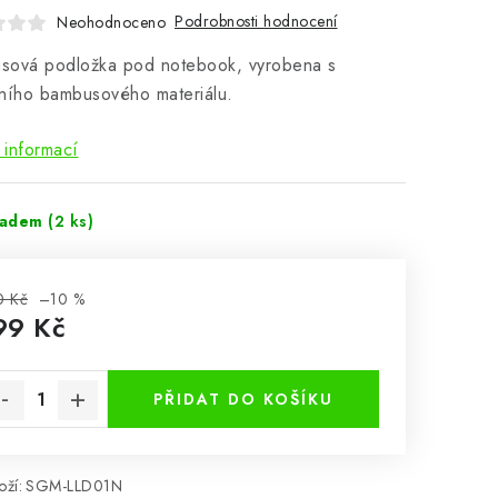
Podrobnosti hodnocení
Neohodnoceno
sová podložka pod notebook, vyrobena s
ního bambusového materiálu.
 informací
ladem
(2 ks)
0 Kč
–10 %
99 Kč
rná cena:
PŘIDAT DO KOŠÍKU
ží:
SGM-LLD01N