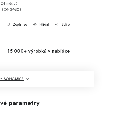
24 měsíců
:
SONGMICS
k
Zeptat se
Hlídat
Sdílet
15 000+ výrobků v nabídce
ka SONGMICS
vé parametry