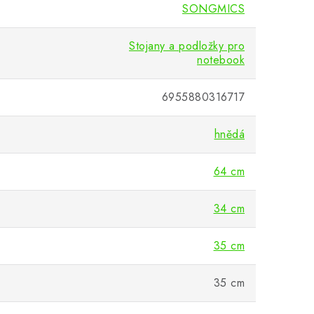
SONGMICS
Stojany a podložky pro
notebook
6955880316717
hnědá
64 cm
34 cm
35 cm
35 cm