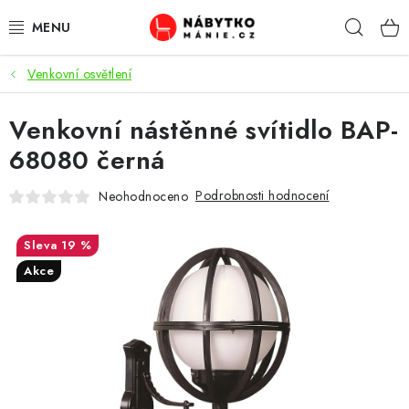
Přejít
Hleda
na
obsah
Venkovní osvětlení
OBÝVACÍ POKOJ
Venkovní nástěnné svítidlo BAP-
KUCHYŇ A JÍDELNA
68080 černá
LOŽNICE
Podrobnosti hodnocení
Neohodnoceno
DĚTSKÝ POKOJ
19 %
KANCELÁŘ / PRACOVNA
Akce
KOUPELNA A WC
PŘEDSÍŇ