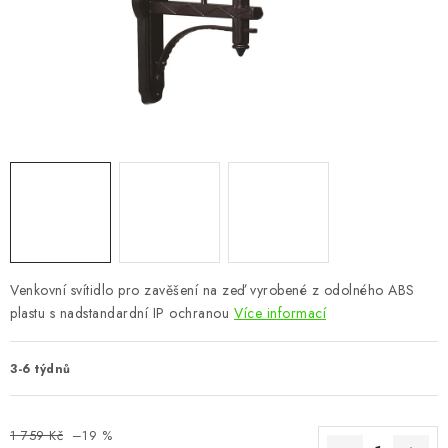
CHOVATELSKÉ POTŘEBY
DOPLŇKY A DEKORACE
ZAHRADA
OSTATNÍ
NOVINKY
VÝPRODEJ
Venkovní svítidlo pro zavěšení na zeď vyrobené z odolného ABS
plastu s nadstandardní IP ochranou
Více informací
Vše o nákupu
Info
Reklamace a odstoupení od smlouvy
Kontakty
Bonusový program NBM+
Blog
3-6 týdnů
1 759 Kč
–19 %