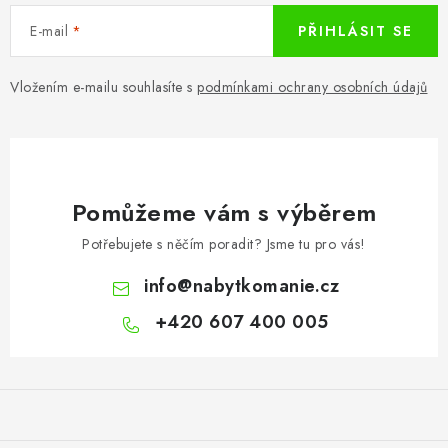
E-mail
PŘIHLÁSIT SE
Vložením e-mailu souhlasíte s
podmínkami ochrany osobních údajů
Pomůžeme vám s výběrem
Potřebujete s něčím poradit? Jsme tu pro vás!
info
@
nabytkomanie.cz
+420 607 400 005
Z
á
p