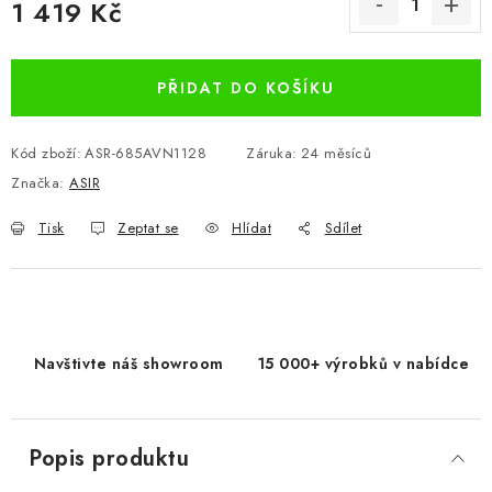
1 419 Kč
Měrná cena:
PŘIDAT DO KOŠÍKU
Kód zboží:
ASR-685AVN1128
Záruka
:
24 měsíců
Značka:
ASIR
Tisk
Zeptat se
Hlídat
Sdílet
Navštivte náš showroom
15 000+ výrobků v nabídce
Popis produktu