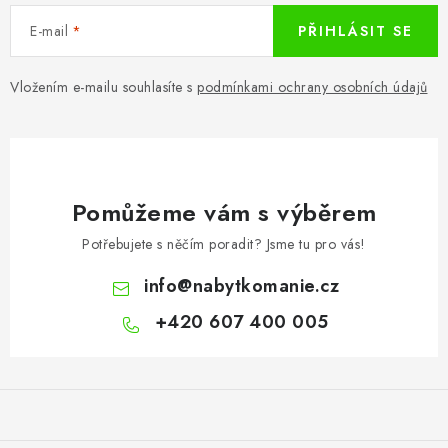
E-mail
PŘIHLÁSIT SE
Vložením e-mailu souhlasíte s
podmínkami ochrany osobních údajů
Pomůžeme vám s výběrem
Potřebujete s něčím poradit? Jsme tu pro vás!
info
@
nabytkomanie.cz
+420 607 400 005
Z
á
p