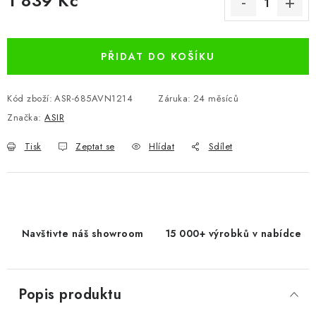
1 839 Kč
Měrná cena:
PŘIDAT DO KOŠÍKU
Kód zboží:
ASR-685AVN1214
Záruka
:
24 měsíců
Značka:
ASIR
Tisk
Zeptat se
Hlídat
Sdílet
Navštivte náš showroom
15 000+ výrobků v nabídce
Popis produktu