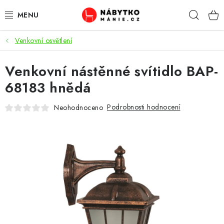
Přejít
Hleda
na
obsah
Venkovní osvětlení
OBÝVACÍ POKOJ
Venkovní nástěnné svítidlo BAP-
KUCHYŇ A JÍDELNA
68183 hnědá
LOŽNICE
Podrobnosti hodnocení
Neohodnoceno
DĚTSKÝ POKOJ
KANCELÁŘ / PRACOVNA
KOUPELNA A WC
PŘEDSÍŇ