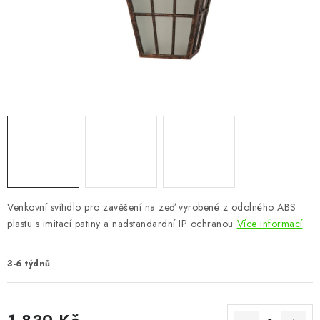
CHOVATELSKÉ POTŘEBY
DOPLŇKY A DEKORACE
ZAHRADA
OSTATNÍ
NOVINKY
VÝPRODEJ
Venkovní svítidlo pro zavěšení na zeď vyrobené z odolného ABS
plastu s imitací patiny a nadstandardní IP ochranou
Více informací
Vše o nákupu
Info
Reklamace a odstoupení od smlouvy
Kontakty
Bonusový program NBM+
Blog
3-6 týdnů