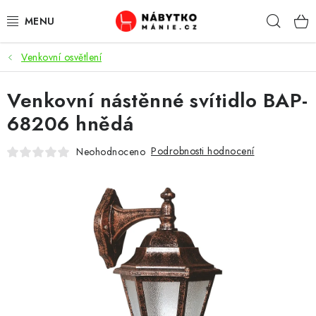
Přejít
Hleda
na
obsah
Venkovní osvětlení
OBÝVACÍ POKOJ
Venkovní nástěnné svítidlo BAP-
KUCHYŇ A JÍDELNA
68206 hnědá
LOŽNICE
Podrobnosti hodnocení
Neohodnoceno
DĚTSKÝ POKOJ
KANCELÁŘ / PRACOVNA
KOUPELNA A WC
PŘEDSÍŇ