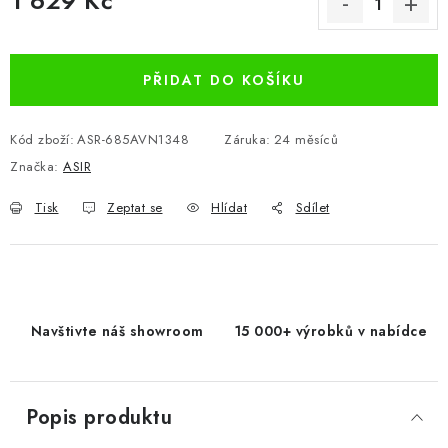
1 629 Kč
Měrná cena:
PŘIDAT DO KOŠÍKU
Kód zboží:
ASR-685AVN1348
Záruka
:
24 měsíců
Značka:
ASIR
Tisk
Zeptat se
Hlídat
Sdílet
Navštivte náš showroom
15 000+ výrobků v nabídce
Popis produktu