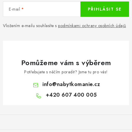
E-mail
PŘIHLÁSIT SE
Vložením e-mailu souhlasíte s
podmínkami ochrany osobních údajů
Pomůžeme vám s výběrem
Potřebujete s něčím poradit? Jsme tu pro vás!
info
@
nabytkomanie.cz
+420 607 400 005
Z
á
p