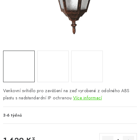
CHOVATELSKÉ POTŘEBY
DOPLŇKY A DEKORACE
ZAHRADA
OSTATNÍ
NOVINKY
VÝPRODEJ
Venkovní svítidlo pro zavěšení na zeď vyrobené z odolného ABS
plastu s nadstandardní IP ochranou
Více informací
Vše o nákupu
Info
Reklamace a odstoupení od smlouvy
Kontakty
Bonusový program NBM+
Blog
3-6 týdnů