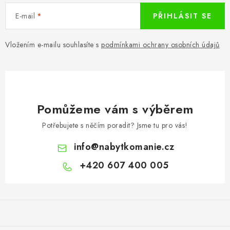
E-mail
PŘIHLÁSIT SE
Vložením e-mailu souhlasíte s
podmínkami ochrany osobních údajů
Pomůžeme vám s výběrem
Potřebujete s něčím poradit? Jsme tu pro vás!
info
@
nabytkomanie.cz
+420 607 400 005
Z
á
p