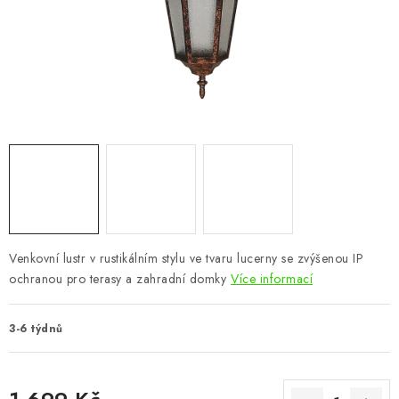
CHOVATELSKÉ POTŘEBY
DOPLŇKY A DEKORACE
ZAHRADA
OSTATNÍ
NOVINKY
VÝPRODEJ
Venkovní lustr v rustikálním stylu ve tvaru lucerny se zvýšenou IP
ochranou pro terasy a zahradní domky
Více informací
Vše o nákupu
Info
Reklamace a odstoupení od smlouvy
Kontakty
Bonusový program NBM+
Blog
3-6 týdnů