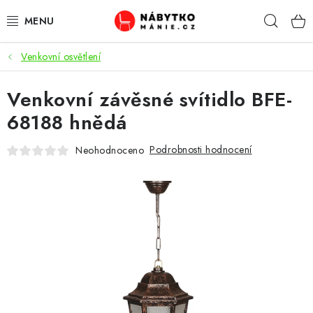
Přejít
Hleda
na
obsah
Venkovní osvětlení
OBÝVACÍ POKOJ
Venkovní závěsné svítidlo BFE-
KUCHYŇ A JÍDELNA
68188 hnědá
LOŽNICE
Podrobnosti hodnocení
Neohodnoceno
DĚTSKÝ POKOJ
KANCELÁŘ / PRACOVNA
KOUPELNA A WC
PŘEDSÍŇ