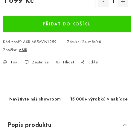
1 699 Kč
Měrná cena:
PŘIDAT DO KOŠÍKU
Kód zboží:
ASR-685AVN1259
Záruka
:
24 měsíců
Značka:
ASIR
Tisk
Zeptat se
Hlídat
Sdílet
Navštivte náš showroom
15 000+ výrobků v nabídce
Popis produktu