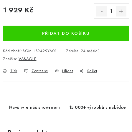
1 929 Kč
Měrná cena:
PŘIDAT DO KOŠÍKU
Kód zboží:
SGM-HSR429YA01
Záruka
:
24 měsíců
Značka:
VASAGLE
Tisk
Zeptat se
Hlídat
Sdílet
Navštivte náš showroom
15 000+ výrobků v nabídce