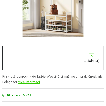
CHOVATELSKÉ POTŘEBY
DOPLŇKY A DEKORACE
ZAHRADA
OSTATNÍ
NOVINKY
+ další (4)
VÝPRODEJ
Vše o nákupu
Info
Reklamace a odstoupení od smlouvy
Praktický pomocník do každé předsíně přináší nejen praktičnost, ale
i eleganci
Více informací
Kontakty
Bonusový program NBM+
Blog
(5 ks)
Skladem