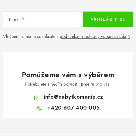
E-mail
PŘIHLÁSIT SE
Vložením e-mailu souhlasíte s
podmínkami ochrany osobních údajů
Pomůžeme vám s výběrem
Potřebujete s něčím poradit? Jsme tu pro vás!
info
@
nabytkomanie.cz
+420 607 400 005
Z
á