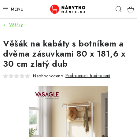
Přejít
Hleda
na
obsah
Věšáky
OBÝVACÍ POKOJ
Věšák na kabáty s botníkem a
KUCHYŇ A JÍDELNA
dvěma zásuvkami 80 x 181,6 x
LOŽNICE
30 cm zlatý dub
DĚTSKÝ POKOJ
Podrobnosti hodnocení
Neohodnoceno
KANCELÁŘ / PRACOVNA
KOUPELNA A WC
PŘEDSÍŇ