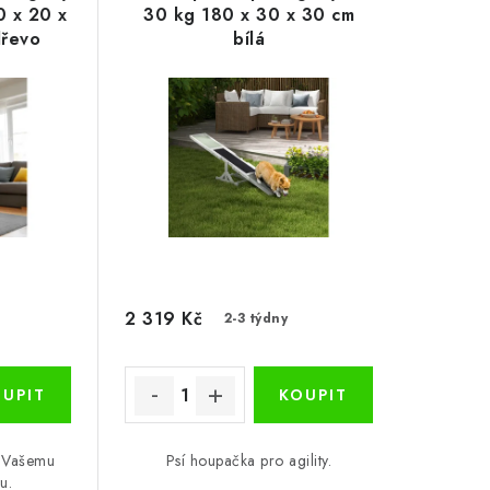
0 x 20 x
30 kg 180 x 30 x 30 cm
dřevo
bílá
2 319 Kč
2-3 týdny
í Vašemu
Psí houpačka pro agility.
u.