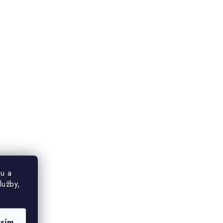
u a
lužby,
asím