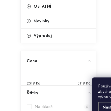
OSTATNÍ
Novinky
Výprodej
i
Cena
2319
Kč
5119
Kč
Použív
abycho
Štítky
výkon 
Na skladě
Nas
0