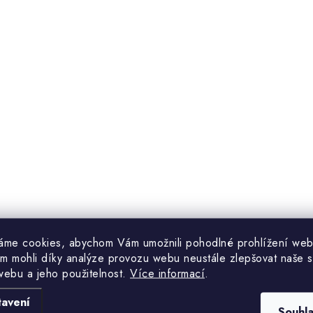
k
y
v
ý
p
s
u
áme cookies, abychom Vám umožnili pohodlné prohlížení web
m mohli díky analýze provozu webu neustále zlepšovat naše s
webu a jeho použitelnost.
Více informací
.
tavení
Souhl