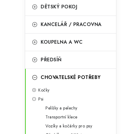
a
r
DĚTSKÝ POKOJ
i
n
i
KANCELÁŘ / PRACOVNA
e
n
í
KOUPELNA A WC
p
PŘEDSÍŇ
a
n
CHOVATELSKÉ POTŘEBY
e
Kočky
l
Psi
t
Pelíšky a pelechy
Transportní klece
Vozíky a kočárky pro psy