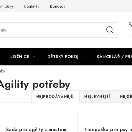
smlouvy
Kontakty
Bonusový program NBM+
Blog
LOŽNICE
DĚTSKÝ POKOJ
KANCELÁŘ / P
eby
Agility potřeby
Ř
NEJPRODÁVANĚJŠÍ
NEJLEVNĚJŠÍ
NEJD
a
V
z
ý
e
Sada pro agility s mostem,
Houpačka pro psy na