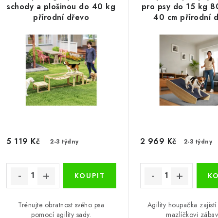
p
schody a plošinou do 40 kg
pro psy do 15 kg 8
n
přírodní dřevo
40 cm přírodní 
í
s
p
p
r
r
o
o
d
d
u
u
k
5 119 Kč
2 969 Kč
2-3 týdny
2-3 týdny
k
t
ů
ů
Trénujte obratnost svého psa
Agility houpačka zajist
pomocí agility sady.
mazlíčkovi zábav