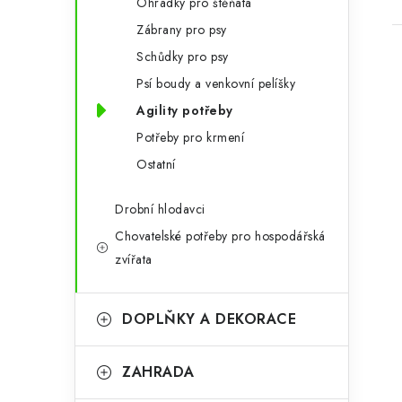
Ohrádky pro štěňata
Zábrany pro psy
Schůdky pro psy
Psí boudy a venkovní pelíšky
Agility potřeby
Potřeby pro krmení
l
Ostatní
Drobní hlodavci
Chovatelské potřeby pro hospodářská
zvířata
í
DOPLŇKY A DEKORACE
r
ZAHRADA