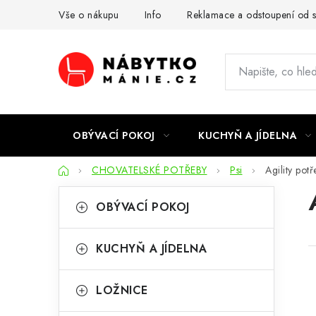
Přejít
Vše o nákupu
Info
Reklamace a odstoupení od 
na
obsah
OBÝVACÍ POKOJ
KUCHYŇ A JÍDELNA
Domů
CHOVATELSKÉ POTŘEBY
Psi
Agility potř
P
K
Přeskočit
OBÝVACÍ POKOJ
kategorie
a
o
t
s
KUCHYŇ A JÍDELNA
e
t
g
LOŽNICE
r
o