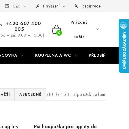
CZK
Přihlášení
Registrace
Prázdný
+420 607 400
005
NÁKUPNÍ
(po – pá: 8:00 – 15:00)
košík
KOŠÍK
RACOVNA
KOUPELNA A WC
PŘEDSÍŇ
C
Stránka
1
z
1
-
3
položek celkem
RAŽŠÍ
ABECEDNĚ
 agility
Psí houpačka pro agility do