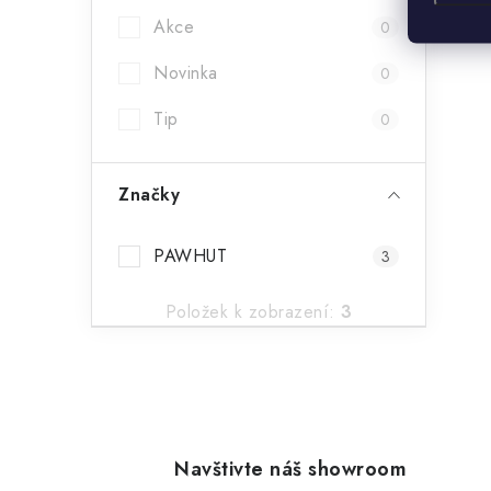
Akce
0
Novinka
0
Tip
0
Značky
PAWHUT
3
Položek k zobrazení:
3
Navštivte náš showroom