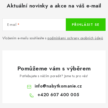
p
Aktuální novinky a akce na váš e-mail
r
v
k
E-mail
PŘIHLÁSIT SE
y
v
ý
Vložením e-mailu souhlasíte s
podmínkami ochrany osobních údajů
p
i
s
u
Pomůžeme vám s výběrem
Potřebujete s něčím poradit? Jsme tu pro vás!
info
@
nabytkomanie.cz
+420 607 400 005
Z