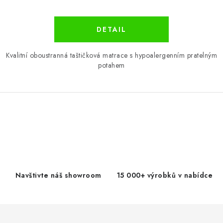
Kvalitní oboustranná taštičková matrace s hypoalergenním pratelným
potahem
O
v
l
á
d
Navštivte náš showroom
15 000+ výrobků v nabídce
a
c
í