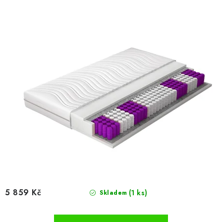
d
o
u
d
k
u
t
k
ů
t
ů
5 859 Kč
(1 ks)
Skladem