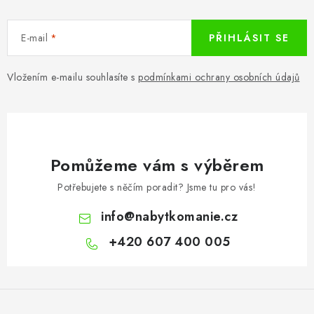
v
k
E-mail
PŘIHLÁSIT SE
y
v
ý
Vložením e-mailu souhlasíte s
podmínkami ochrany osobních údajů
p
i
s
u
Pomůžeme vám s výběrem
Potřebujete s něčím poradit? Jsme tu pro vás!
info
@
nabytkomanie.cz
+420 607 400 005
Z
á