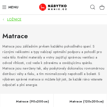
Přejít
Hleda
na
obsah
LOŽNICE
OBÝVACÍ POKOJ
KUCHYŇ A JÍDELNA
Matrace
LOŽNICE
Matrace jsou základním prvkem každého pohodlného spaní. S
různými velikostmi a typy nabízejí optimální podporu a pohodlí pro
vaše tělo. Kvalitní materiály a vrstvy zajišťují správnou ventilaci a
DĚTSKÝ POKOJ
odvod vlhkosti, což vede k zdravému a osvěžujícímu spánku.
Matrace jsou navrženy tak, aby poskytovaly dokonalou rovnoměrnou
KANCELÁŘ / PRACOVNA
distribuci váhy a tlaku, a tím minimalizovaly nepohodlí a bolesti. S
výběrem správné matrace si můžete být jisti, že každé ráno vstanete
KOUPELNA A WC
odpočatí a plní energie.
PŘEDSÍŇ
Matrace (90x200cm)
Matrace (120x200cm)