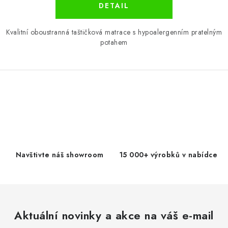
Kvalitní oboustranná taštičková matrace s hypoalergenním pratelným
potahem
O
v
l
á
d
Navštivte náš showroom
15 000+ výrobků v nabídce
a
c
í
p
Aktuální novinky a akce na váš e-mail
r