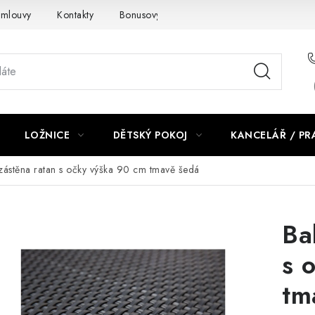
smlouvy
Kontakty
Bonusový program NBM+
Blog
LOŽNICE
DĚTSKÝ POKOJ
KANCELÁŘ / P
zástěna ratan s očky výška 90 cm tmavě šedá
Ba
s 
tm