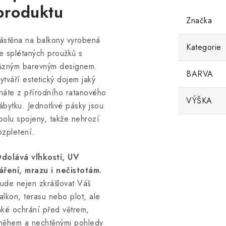
produktu
Značka
ástěna na balkony vyrobená
Kategorie
e splétaných proužků s
ůzným barevným designem.
BARVA
ytváří estetický dojem jaký
náte z přírodního ratanového
VÝŠKA
ábytku. Jednotlivé pásky jsou
polu spojeny, takže nehrozí
ozpletení.
dolává vlhkostí, UV
áření, mrazu i nečistotám.
ude nejen zkrášlovat Váš
alkon, terasu nebo plot, ale
aké ochrání před větrem,
něhem a nechtěnými pohledy