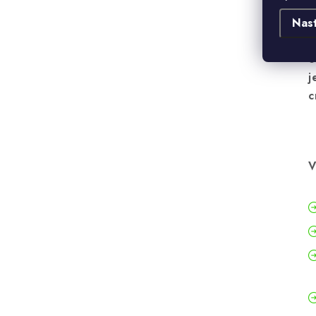
d
i
Nas
j
o
j
c
V