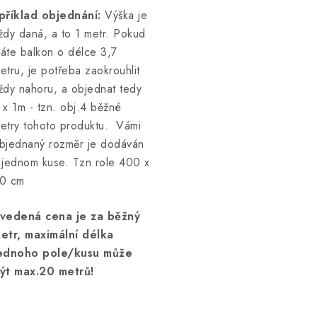
příklad objednání:
Výška je
ždy daná, a to 1 metr. Pokud
áte balkon o délce 3,7
etru, je potřeba zaokrouhlit
ždy nahoru, a objednat tedy
 x 1m - tzn. obj.4 běžné
etry tohoto produktu. Vámi
bjednaný rozměr je dodáván
 jednom kuse. Tzn role 400 x
0 cm
vedená cena je za běžný
etr, maximální délka
ednoho pole/kusu může
ýt max.20 metrů!