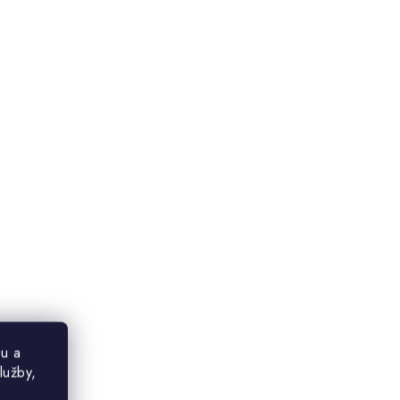
u a
lužby,