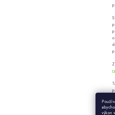
p
S
p
p
o
d
p
Z
r
T
p
m
Použív
abycho
O
výkon 