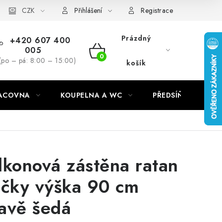
CZK
Přihlášení
Registrace
Prázdný
+420 607 400
005
NÁKUPNÍ
(po – pá: 8:00 – 15:00)
košík
KOŠÍK
RACOVNA
KOUPELNA A WC
PŘEDSÍŇ
C
lkonová zástěna ratan
očky výška 90 cm
avě šedá