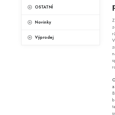
OSTATNÍ
Z
Novinky
z
r
Výprodej
V
z
n
s
r
O
z
B
b
t
s