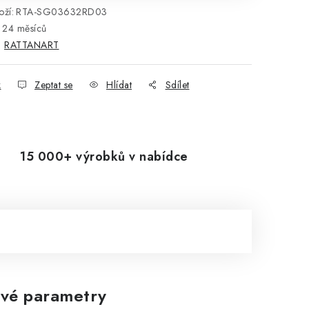
ží:
RTA-SG03632RD03
24 měsíců
:
RATTANART
k
Zeptat se
Hlídat
Sdílet
15 000+ výrobků v nabídce
vé parametry