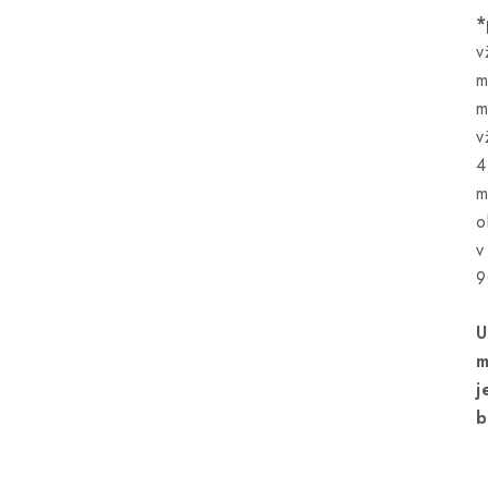
*
v
m
m
v
4
m
o
v
9
U
m
j
b