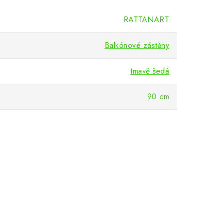
RATTANART
Balkónové zástěny
tmavě šedá
90 cm