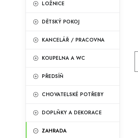
g
LOŽNICE
r
o
a
r
DĚTSKÝ POKOJ
n
i
KANCELÁŘ / PRACOVNA
e
n
í
KOUPELNA A WC
p
PŘEDSÍŇ
a
n
CHOVATELSKÉ POTŘEBY
e
l
DOPLŇKY A DEKORACE
ZAHRADA