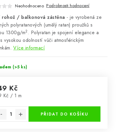
Podrobnosti hodnocení
Neohodnoceno
cí rohož / balkonová zástěna
- je vyrobená ze
ných polyratanových (umělý ratan) proužků s
2
tou 1300g/m
. Polyratan je spojení elegance a
y s vysokou odolností vůči atmosférickým
nkám.
Více informací
ladem
(>5 ks)
49 Kč
rná cena:
9 Kč / 1 m
PŘIDAT DO KOŠÍKU