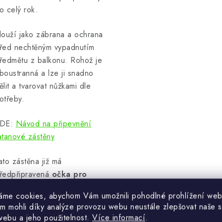
o celý rok.
louží jako zábrana a ochrana
řed nechtěným vypadnutím
ředmětu z balkonu. Rohož je
boustranná a lze ji snadno
ělit a tvarovat nůžkami dle
otřeby.
DE:
Návod na připevnění
atanové zástěny
ato zástěna již má
ředpřipravená
očka pro
ontáž a upevnění.
áme cookies, abychom Vám umožnili pohodlné prohlížení web
m mohli díky analýze provozu webu neustále zlepšovat naše s
čka jsou pouze na
webu a jeho použitelnost.
Více informací
.