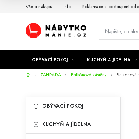
Přejít
Vše o nákupu
Info
Reklamace a odstoupení od 
na
obsah
OBÝVACÍ POKOJ
KUCHYŇ A JÍDELNA
Domů
ZAHRADA
Balkónové zástěny
Balkonová 
P
K
Přeskočit
OBÝVACÍ POKOJ
kategorie
a
o
t
s
KUCHYŇ A JÍDELNA
e
t