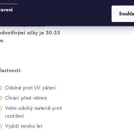
louhých stranách a jsou
nstalována již z výroby a
tavení
Souhl
ejich umístění proto nelze
vlivnit. Rozteč mezi
ednotlivými očky je 30-35
m.
lastnosti:
Odolné proti UV záření
Chrání před větrem
Velmi odolný materiál proti
roztržení
Vydrží mnoho let