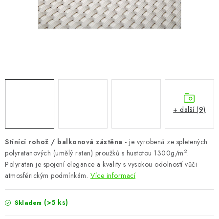
CHOVATELSKÉ POTŘEBY
DOPLŇKY A DEKORACE
ZAHRADA
OSTATNÍ
NOVINKY
+ další (9)
VÝPRODEJ
Stínící rohož / balkonová zástěna
- je vyrobená ze spletených
2
polyratanových (umělý ratan) proužků s hustotou 1300g/m
.
Vše o nákupu
Info
Reklamace a odstoupení od smlouvy
Polyratan je spojení elegance a kvality s vysokou odolností vůči
Kontakty
Bonusový program NBM+
Blog
atmosférickým podmínkám.
Více informací
(>5 ks)
Skladem