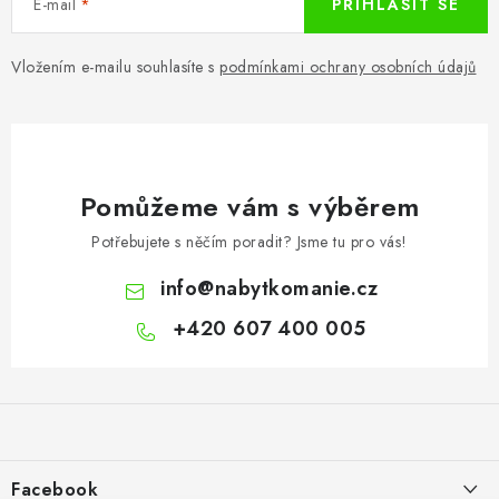
E-mail
PŘIHLÁSIT SE
Vložením e-mailu souhlasíte s
podmínkami ochrany osobních údajů
Pomůžeme vám s výběrem
Potřebujete s něčím poradit? Jsme tu pro vás!
info
@
nabytkomanie.cz
+420 607 400 005
Z
á
p
a
Facebook