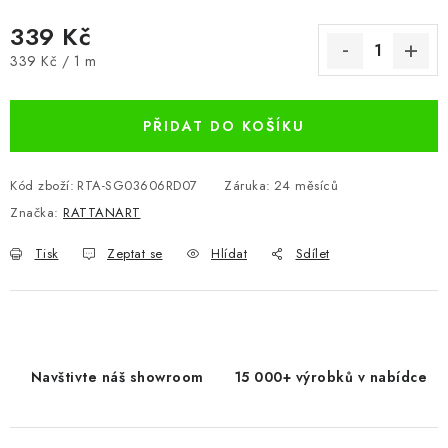
339 Kč
Měrná cena:
339 Kč / 1 m
PŘIDAT DO KOŠÍKU
Kód zboží:
RTA-SG03606RD07
Záruka
:
24 měsíců
Značka:
RATTANART
Tisk
Zeptat se
Hlídat
Sdílet
Navštivte náš showroom
15 000+ výrobků v nabídce