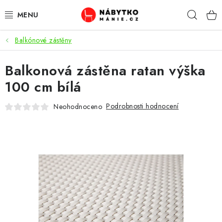
Přejít
Hleda
na
obsah
Balkónové zástěny
OBÝVACÍ POKOJ
Balkonová zástěna ratan výška
KUCHYŇ A JÍDELNA
100 cm bílá
LOŽNICE
Podrobnosti hodnocení
Neohodnoceno
DĚTSKÝ POKOJ
KANCELÁŘ / PRACOVNA
KOUPELNA A WC
PŘEDSÍŇ