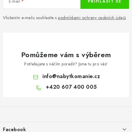
E-mail
PŘIHLÁSIT SE
Vložením e-mailu souhlasíte s
podmínkami ochrany osobních údajů
Pomůžeme vám s výběrem
Potřebujete s něčím poradit? Jsme tu pro vás!
info
@
nabytkomanie.cz
+420 607 400 005
Z
á
p
a
Facebook