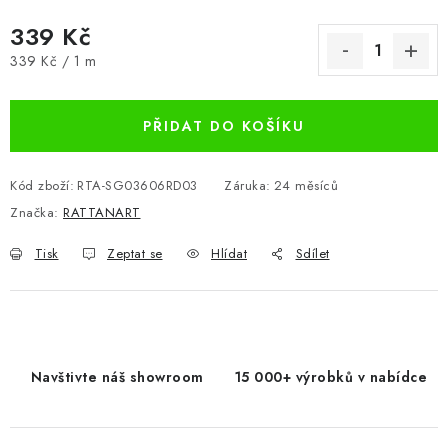
339 Kč
Měrná cena:
339 Kč / 1 m
PŘIDAT DO KOŠÍKU
Kód zboží:
RTA-SG03606RD03
Záruka
:
24 měsíců
Značka:
RATTANART
Tisk
Zeptat se
Hlídat
Sdílet
Navštivte náš showroom
15 000+ výrobků v nabídce