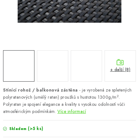
CHOVATELSKÉ POTŘEBY
DOPLŇKY A DEKORACE
ZAHRADA
OSTATNÍ
NOVINKY
+ další (8)
VÝPRODEJ
Stínící rohož / balkonová zástěna
- je vyrobená ze spletených
2
polyratanových (umělý ratan) proužků s hustotou 1300g/m
.
Vše o nákupu
Info
Reklamace a odstoupení od smlouvy
Polyratan je spojení elegance a kvality s vysokou odolností vůči
Kontakty
Bonusový program NBM+
Blog
atmosférickým podmínkám.
Více informací
(>5 ks)
Skladem