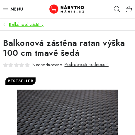
Přejít
Hleda
na
obsah
Balkónové zástěny
OBÝVACÍ POKOJ
Balkonová zástěna ratan výška
KUCHYŇ A JÍDELNA
100 cm tmavě šedá
LOŽNICE
Podrobnosti hodnocení
Neohodnoceno
DĚTSKÝ POKOJ
BESTSELLER
KANCELÁŘ / PRACOVNA
KOUPELNA A WC
PŘEDSÍŇ