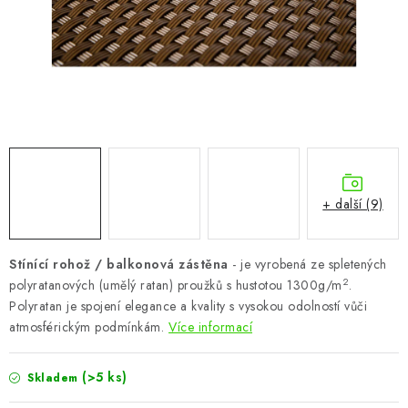
CHOVATELSKÉ POTŘEBY
DOPLŇKY A DEKORACE
ZAHRADA
OSTATNÍ
NOVINKY
+ další (9)
VÝPRODEJ
Stínící rohož / balkonová zástěna
- je vyrobená ze spletených
2
polyratanových (umělý ratan) proužků s hustotou 1300g/m
.
Vše o nákupu
Info
Reklamace a odstoupení od smlouvy
Polyratan je spojení elegance a kvality s vysokou odolností vůči
Kontakty
Bonusový program NBM+
Blog
atmosférickým podmínkám.
Více informací
(>5 ks)
Skladem