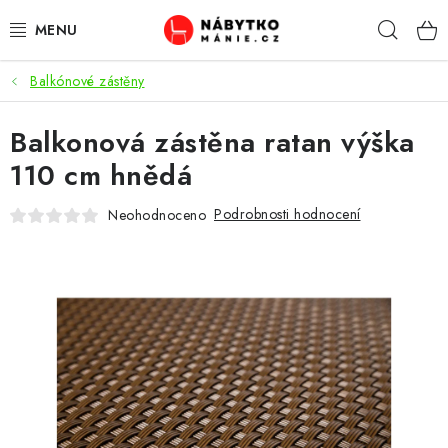
Přejít
Hleda
na
obsah
Balkónové zástěny
OBÝVACÍ POKOJ
Balkonová zástěna ratan výška
KUCHYŇ A JÍDELNA
110 cm hnědá
LOŽNICE
Podrobnosti hodnocení
Neohodnoceno
DĚTSKÝ POKOJ
KANCELÁŘ / PRACOVNA
KOUPELNA A WC
PŘEDSÍŇ