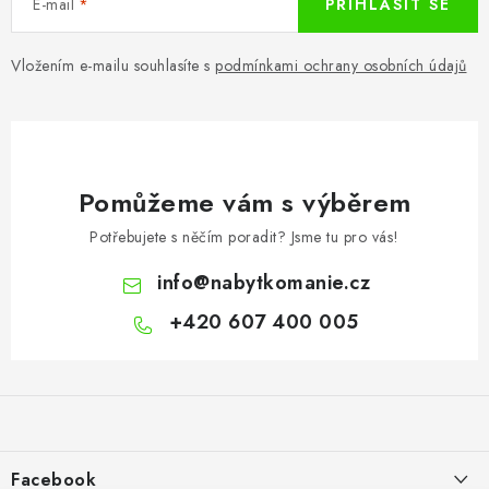
E-mail
PŘIHLÁSIT SE
Vložením e-mailu souhlasíte s
podmínkami ochrany osobních údajů
Pomůžeme vám s výběrem
Potřebujete s něčím poradit? Jsme tu pro vás!
info
@
nabytkomanie.cz
+420 607 400 005
Z
á
p
a
Facebook