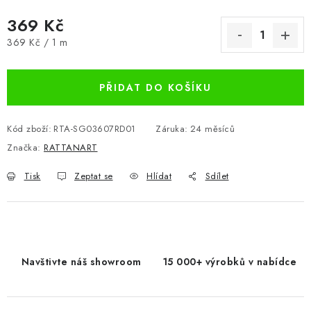
369 Kč
Měrná cena:
369 Kč / 1 m
PŘIDAT DO KOŠÍKU
Kód zboží:
RTA-SG03607RD01
Záruka
:
24 měsíců
Značka:
RATTANART
Tisk
Zeptat se
Hlídat
Sdílet
Navštivte náš showroom
15 000+ výrobků v nabídce