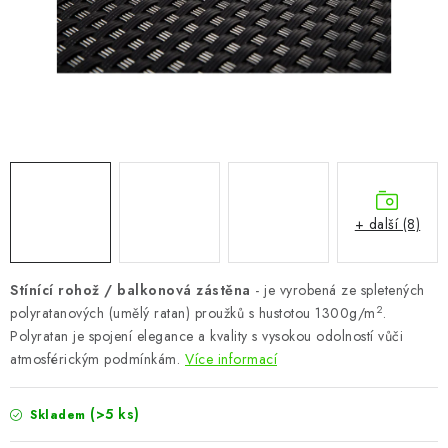
CHOVATELSKÉ POTŘEBY
DOPLŇKY A DEKORACE
ZAHRADA
OSTATNÍ
NOVINKY
+ další (8)
VÝPRODEJ
Stínící rohož / balkonová zástěna
- je vyrobená ze spletených
2
polyratanových (umělý ratan) proužků s hustotou 1300g/m
.
Vše o nákupu
Info
Reklamace a odstoupení od smlouvy
Polyratan je spojení elegance a kvality s vysokou odolností vůči
Kontakty
Bonusový program NBM+
Blog
atmosférickým podmínkám.
Více informací
(>5 ks)
Skladem