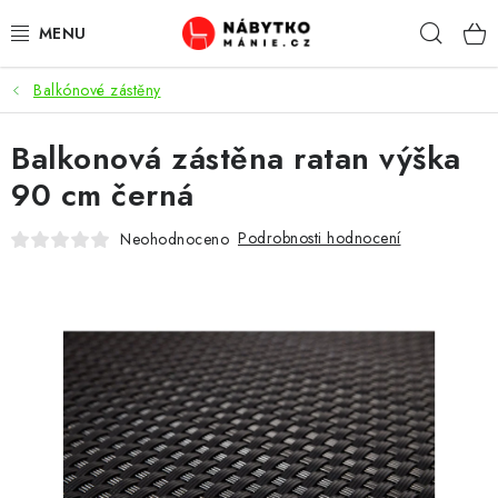
Přejít
Hleda
na
obsah
Balkónové zástěny
OBÝVACÍ POKOJ
Balkonová zástěna ratan výška
KUCHYŇ A JÍDELNA
90 cm černá
LOŽNICE
Podrobnosti hodnocení
Neohodnoceno
DĚTSKÝ POKOJ
KANCELÁŘ / PRACOVNA
KOUPELNA A WC
PŘEDSÍŇ