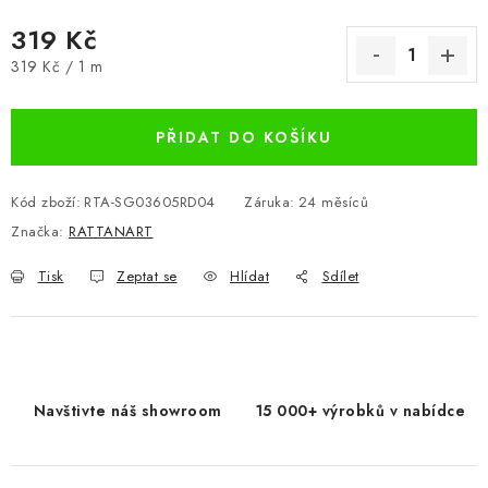
319 Kč
Měrná cena:
319 Kč / 1 m
PŘIDAT DO KOŠÍKU
Kód zboží:
RTA-SG03605RD04
Záruka
:
24 měsíců
Značka:
RATTANART
Tisk
Zeptat se
Hlídat
Sdílet
Navštivte náš showroom
15 000+ výrobků v nabídce