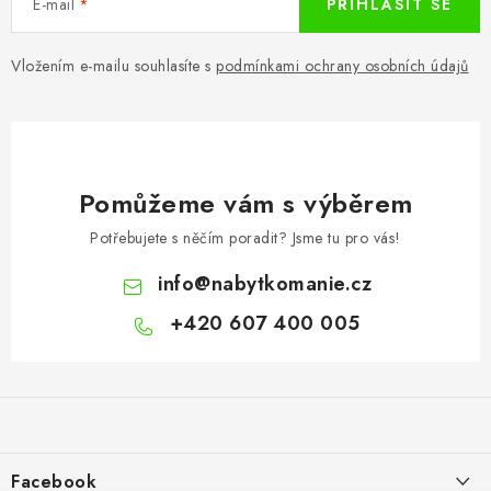
E-mail
PŘIHLÁSIT SE
Vložením e-mailu souhlasíte s
podmínkami ochrany osobních údajů
Pomůžeme vám s výběrem
Potřebujete s něčím poradit? Jsme tu pro vás!
info
@
nabytkomanie.cz
+420 607 400 005
Z
á
p
a
Facebook