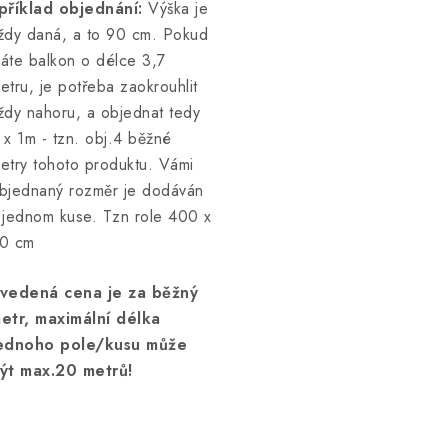
příklad objednání:
Výška je
ždy daná, a to 90 cm. Pokud
áte balkon o délce 3,7
etru, je potřeba zaokrouhlit
ždy nahoru, a objednat tedy
 x 1m - tzn. obj.4 běžné
etry tohoto produktu. Vámi
bjednaný rozměr je dodáván
 jednom kuse. Tzn role 400 x
0 cm
vedená cena je za běžný
etr, maximální délka
ednoho pole/kusu může
ýt max.20 metrů!