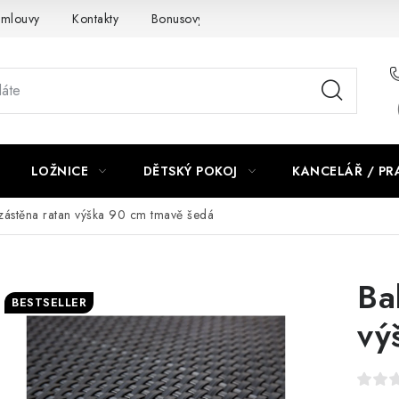
smlouvy
Kontakty
Bonusový program NBM+
Blog
LOŽNICE
DĚTSKÝ POKOJ
KANCELÁŘ / P
zástěna ratan výška 90 cm tmavě šedá
Ba
BESTSELLER
vý