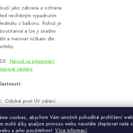
louží jako zábrana a ochrana
řed nechtěným vypadnutím
ředmětu z balkonu. Rohož je
boustranná a lze ji snadno
ělit a tvarovat nůžkami dle
otřeby.
DE:
Návod na připevnění
atanové zástěny
lastnosti:
Odolné proti UV záření
Chrání před větrem
áme cookies, abychom Vám umožnili pohodlné prohlížení web
Velmi odolný materiál proti
m mohli díky analýze provozu webu neustále zlepšovat naše s
roztržení
webu a jeho použitelnost.
Více informací
.