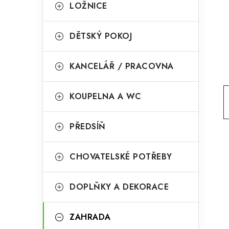
g
LOŽNICE
r
o
a
r
DĚTSKÝ POKOJ
n
i
KANCELÁŘ / PRACOVNA
e
n
í
KOUPELNA A WC
p
PŘEDSÍŇ
a
n
CHOVATELSKÉ POTŘEBY
e
l
DOPLŇKY A DEKORACE
ZAHRADA