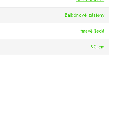
Balkónové zástěny
tmavě šedá
90 cm