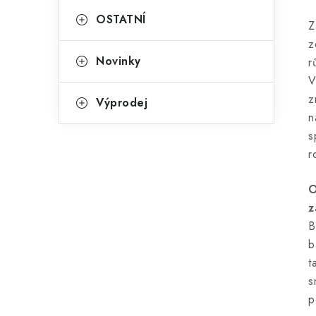
OSTATNÍ
Z
z
Novinky
r
V
z
Výprodej
n
s
r
O
z
B
b
t
s
p