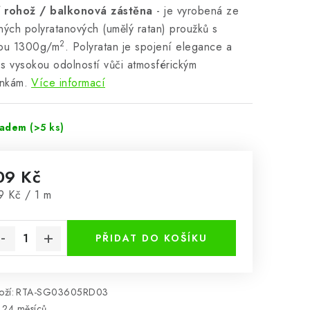
cí rohož / balkonová zástěna
- je vyrobená ze
ných polyratanových (umělý ratan) proužků s
2
tou 1300g/m
. Polyratan je spojení elegance a
y s vysokou odolností vůči atmosférickým
nkám.
Více informací
ladem
(>5 ks)
09 Kč
rná cena:
9 Kč / 1 m
PŘIDAT DO KOŠÍKU
ží:
RTA-SG03605RD03
24 měsíců