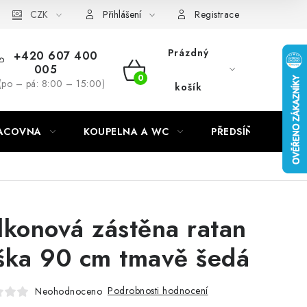
CZK
Přihlášení
Registrace
Prázdný
+420 607 400
005
NÁKUPNÍ
(po – pá: 8:00 – 15:00)
košík
KOŠÍK
RACOVNA
KOUPELNA A WC
PŘEDSÍŇ
C
lkonová zástěna ratan
ška 90 cm tmavě šedá
Podrobnosti hodnocení
Neohodnoceno