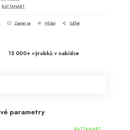
:
RATTANART
k
Zeptat se
Hlídat
Sdílet
15 000+ výrobků v nabídce
vé parametry
RATTANART