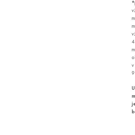
*
v
m
m
v
4
m
o
v
9
U
m
j
b