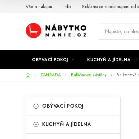
Přejít
Vše o nákupu
Info
Reklamace a odstoupení od 
na
obsah
OBÝVACÍ POKOJ
KUCHYŇ A JÍDELNA
Domů
ZAHRADA
Balkónové zástěny
Balkonová 
P
K
Přeskočit
OBÝVACÍ POKOJ
kategorie
a
o
t
s
KUCHYŇ A JÍDELNA
e
t