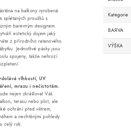
ástěna na balkony vyrobená
Kategorie
e splétaných proužků s
ůzným barevným designem.
BARVA
ytváří estetický dojem jaký
náte z přírodního ratanového
VÝŠKA
ábytku. Jednotlivé pásky jsou
polu spojeny, takže nehrozí
ozpletení.
dolává vlhkostí, UV
áření, mrazu i nečistotám.
ude nejen zkrášlovat Váš
alkon, terasu nebo plot, ale
aké ochrání před větrem,
něhem a nechtěnými pohledy
o celý rok.