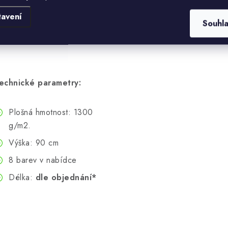
Vydrží mnoho let
tavení
Souhl
Na balkony i terasy
echnické parametry:
Plošná hmotnost: 1300
g/m2.
Výška: 90 cm
8 barev v nabídce
Délka:
dle objednání*