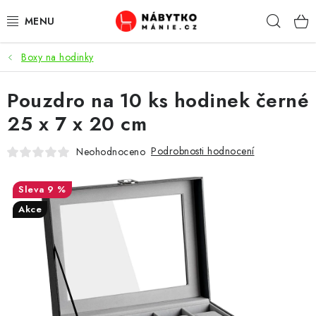
Přejít
Hleda
na
obsah
Boxy na hodinky
OBÝVACÍ POKOJ
Pouzdro na 10 ks hodinek černé
KUCHYŇ A JÍDELNA
25 x 7 x 20 cm
LOŽNICE
Podrobnosti hodnocení
Neohodnoceno
DĚTSKÝ POKOJ
9 %
KANCELÁŘ / PRACOVNA
Akce
KOUPELNA A WC
PŘEDSÍŇ