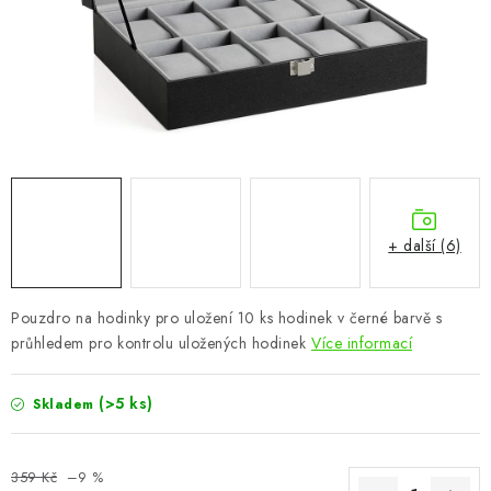
CHOVATELSKÉ POTŘEBY
DOPLŇKY A DEKORACE
ZAHRADA
OSTATNÍ
NOVINKY
+ další (6)
VÝPRODEJ
Pouzdro na hodinky pro uložení 10 ks hodinek v černé barvě s
průhledem pro kontrolu uložených hodinek
Více informací
Vše o nákupu
Info
Reklamace a odstoupení od smlouvy
Kontakty
Bonusový program NBM+
Blog
(>5 ks)
Skladem
359 Kč
–9 %