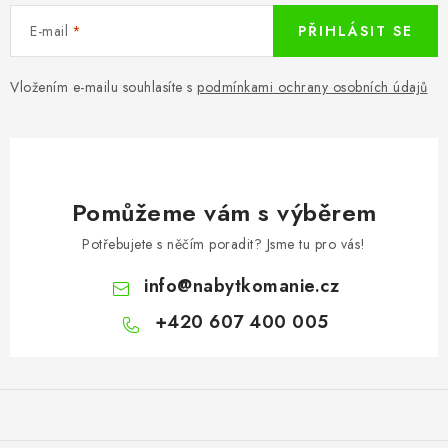
E-mail
PŘIHLÁSIT SE
Vložením e-mailu souhlasíte s
podmínkami ochrany osobních údajů
Pomůžeme vám s výběrem
Potřebujete s něčím poradit? Jsme tu pro vás!
info
@
nabytkomanie.cz
+420 607 400 005
Z
á
p