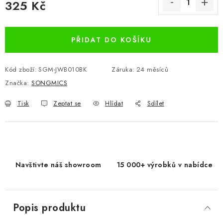
325 Kč
Měrná cena:
PŘIDAT DO KOŠÍKU
Kód zboží:
SGM-JWB010BK
Záruka
:
24 měsíců
Značka:
SONGMICS
Tisk
Zeptat se
Hlídat
Sdílet
Navštivte náš showroom
15 000+ výrobků v nabídce
Popis produktu