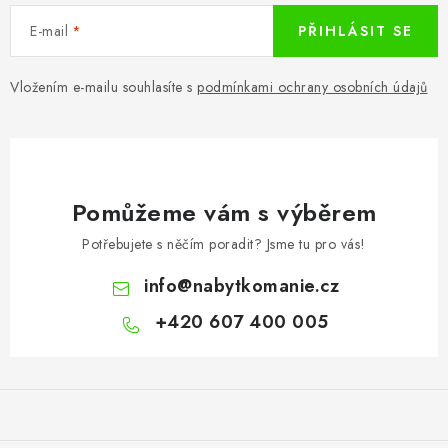
E-mail
PŘIHLÁSIT SE
Vložením e-mailu souhlasíte s
podmínkami ochrany osobních údajů
Pomůžeme vám s výběrem
Potřebujete s něčím poradit? Jsme tu pro vás!
info
@
nabytkomanie.cz
+420 607 400 005
Z
á
p