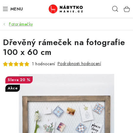
Přejít
Hleda
na
obsah
Fotorámečky
OBÝVACÍ POKOJ
Dřevěný rámeček na fotografie
KUCHYŇ A JÍDELNA
100 x 60 cm
LOŽNICE
Podrobnosti hodnocení
1 hodnocení
DĚTSKÝ POKOJ
20 %
KANCELÁŘ / PRACOVNA
Akce
KOUPELNA A WC
PŘEDSÍŇ