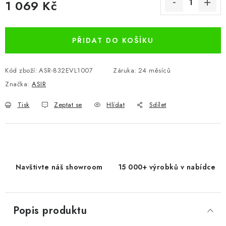
1 069 Kč
Měrná cena:
PŘIDAT DO KOŠÍKU
Kód zboží:
ASR-832EVL1007
Záruka
:
24 měsíců
Značka:
ASIR
Tisk
Zeptat se
Hlídat
Sdílet
Navštivte náš showroom
15 000+ výrobků v nabídce
Popis produktu