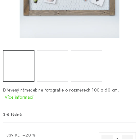
CHOVATELSKÉ POTŘEBY
DOPLŇKY A DEKORACE
ZAHRADA
OSTATNÍ
NOVINKY
VÝPRODEJ
Dřevěný rámeček na fotografie o rozměrech 100 x 60 cm.
Více informací
Vše o nákupu
Info
Reklamace a odstoupení od smlouvy
Kontakty
Bonusový program NBM+
Blog
3-6 týdnů
1 339 Kč
–20 %