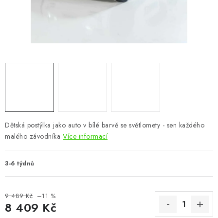
CHOVATELSKÉ POTŘEBY
DOPLŇKY A DEKORACE
ZAHRADA
OSTATNÍ
NOVINKY
Dětská postýlka jako auto v bílé barvě se světlomety - sen každého
VÝPRODEJ
malého závodníka
Více informací
Vše o nákupu
Info
Reklamace a odstoupení od smlouvy
3-6 týdnů
Kontakty
Bonusový program NBM+
Blog
9 489 Kč
–11 %
8 409 Kč