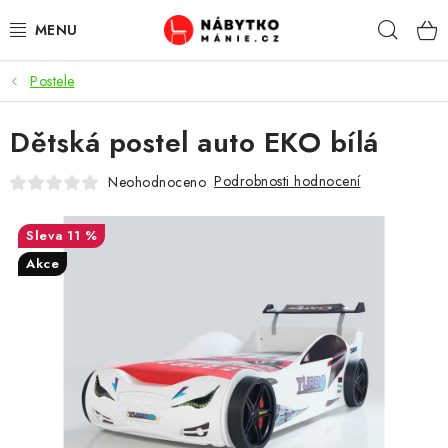
Přejít
Hleda
na
obsah
Postele
OBÝVACÍ POKOJ
Dětská postel auto EKO bílá
KUCHYŇ A JÍDELNA
Podrobnosti hodnocení
Neohodnoceno
LOŽNICE
11 %
DĚTSKÝ POKOJ
Akce
KANCELÁŘ / PRACOVNA
KOUPELNA A WC
PŘEDSÍŇ