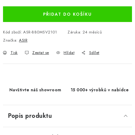
Měrná cena:
PŘIDAT DO KOŠÍKU
Kód zboží:
ASR-880MSV2101
Záruka
:
24 měsíců
Značka:
ASIR
Tisk
Zeptat se
Hlídat
Sdílet
Navštivte náš showroom
15 000+ výrobků v nabídce
Popis produktu