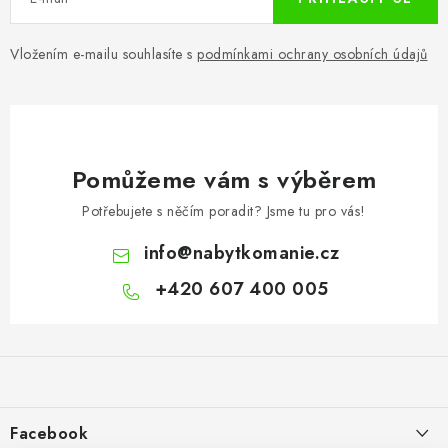
Vložením e-mailu souhlasíte s
podmínkami ochrany osobních údajů
Pomůžeme vám s výběrem
Potřebujete s něčím poradit? Jsme tu pro vás!
info
@
nabytkomanie.cz
+420 607 400 005
Z
á
p
a
Facebook