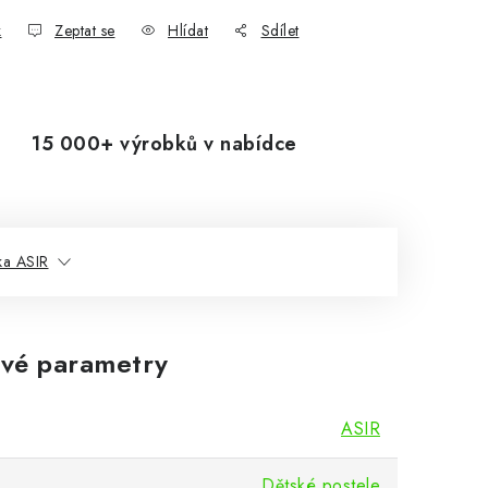
k
Zeptat se
Hlídat
Sdílet
15 000+ výrobků v nabídce
ka ASIR
vé parametry
ASIR
Dětské postele