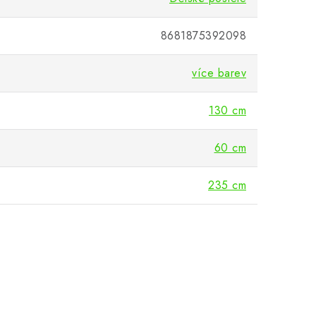
8681875392098
více barev
130 cm
60 cm
235 cm