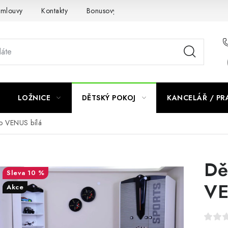
smlouvy
Kontakty
Bonusový program NBM+
Blog
LOŽNICE
DĚTSKÝ POKOJ
KANCELÁŘ / P
to VENUS bílá
Dě
10 %
VE
Akce