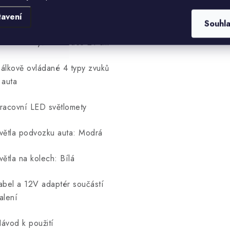
atraci (90x190 cm) není
tavení
oučástí
Souhl
aximální výška matrace 21 cm
álkově ovládané 4 typy zvuků
 auta
racovní LED světlomety
větla podvozku auta: Modrá
větla na kolech: Bílá
abel a 12V adaptér součástí
alení
ávod k použití