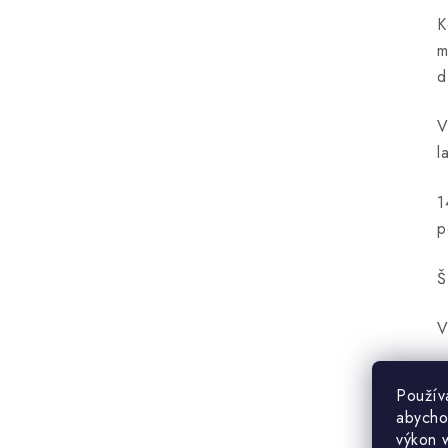
K
m
d
V
l
1
p
Š
V
H
Použív
abycho
V
výkon 