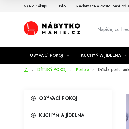
Přejít
Vše o nákupu
Info
Reklamace a odstoupení od 
na
obsah
OBÝVACÍ POKOJ
KUCHYŇ A JÍDELNA
Domů
DĚTSKÝ POKOJ
Postele
Dětská postel au
P
K
Přeskočit
OBÝVACÍ POKOJ
kategorie
a
o
t
s
KUCHYŇ A JÍDELNA
e
t