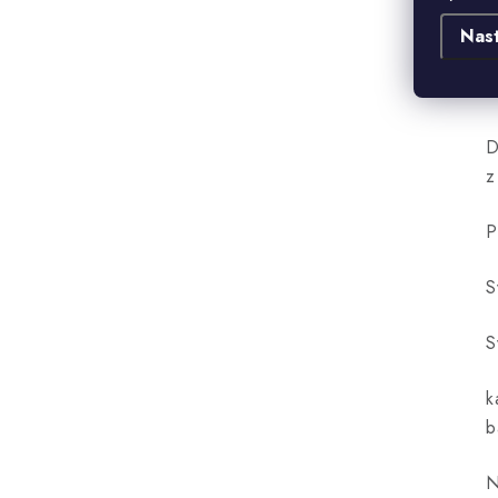
m
Nas
s
M
D
z
P
S
S
k
b
N