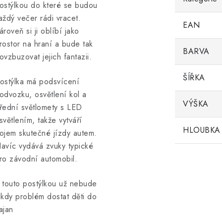
ostýlkou do které se budou
aždý večer rádi vracet.
EAN
ároveň si ji oblíbí jako
rostor na hraní a bude tak
BARVA
ovzbuzovat jejich fantazii.
ŠÍŘKA
ostýlka má podsvícení
odvozku, osvětlení kol a
VÝŠKA
řední světlomety s LED
světlením, takže vytváří
HLOUBKA
ojem skutečné jízdy autem.
avíc vydává zvuky typické
ro závodní automobil.
 touto postýlkou už nebude
ikdy problém dostat děti do
ajan