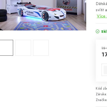
Dětská
svítit
Více 
Sk
19 
1
Mě
Kód zbo
Záruka
:
Značka