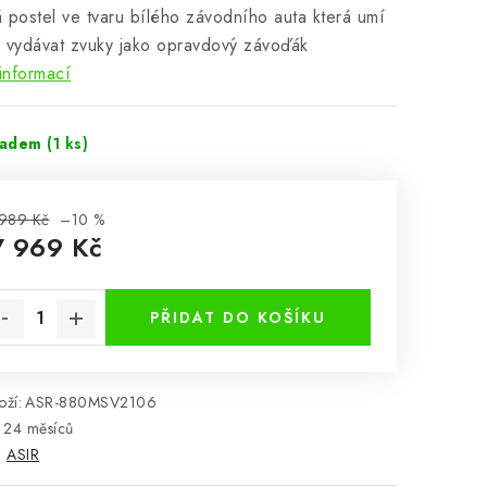
 postel ve tvaru bílého závodního auta která umí
 a vydávat zvuky jako opravdový závoďák
informací
ladem
(1 ks)
989 Kč
–10 %
7 969 Kč
rná cena:
PŘIDAT DO KOŠÍKU
ží:
ASR-880MSV2106
24 měsíců
:
ASIR