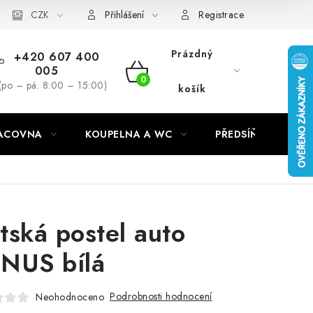
CZK
Přihlášení
Registrace
Prázdný
+420 607 400
005
NÁKUPNÍ
(po – pá: 8:00 – 15:00)
košík
KOŠÍK
RACOVNA
KOUPELNA A WC
PŘEDSÍŇ
C
tská postel auto
NUS bílá
Podrobnosti hodnocení
Neohodnoceno