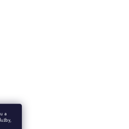
u a
lužby,