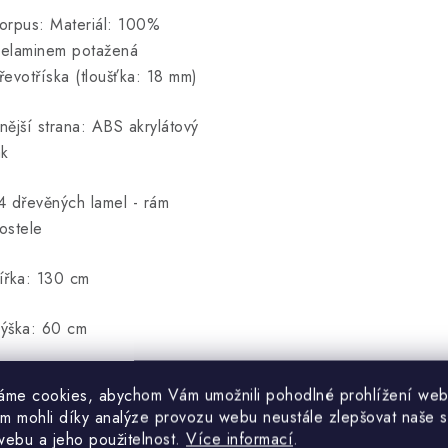
orpus: Materiál: 100%
elaminem potažená
řevotříska (tloušťka: 18 mm)
nější strana: ABS akrylátový
ak
4 dřevěných lamel - rám
ostele
ířka: 130 cm
ýška: 60 cm
loubka: 235 cm
áme cookies, abychom Vám umožnili pohodlné prohlížení web
m mohli díky analýze provozu webu neustále zlepšovat naše s
hodné pro jednolůžkovou
webu a jeho použitelnost.
Více informací
.