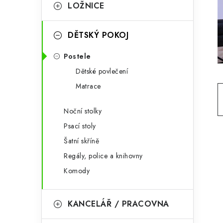
g
LOŽNICE
r
o
a
r
DĚTSKÝ POKOJ
n
i
Postele
e
n
Dětské povlečení
í
Matrace
p
Noční stolky
a
Psací stoly
Šatní skříně
n
Regály, police a knihovny
e
Komody
l
KANCELÁŘ / PRACOVNA