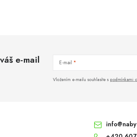
váš e-mail
E-mail
Vložením e-mailu souhlasíte s
podmínkami o
info
@
naby
+420 607