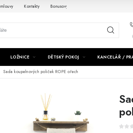
smlouvy
Kontakty
Bonusový program NBM+
Blog
LOŽNICE
DĚTSKÝ POKOJ
KANCELÁŘ / P
Sada koupelnových poliček ROPE ořech
Sa
po