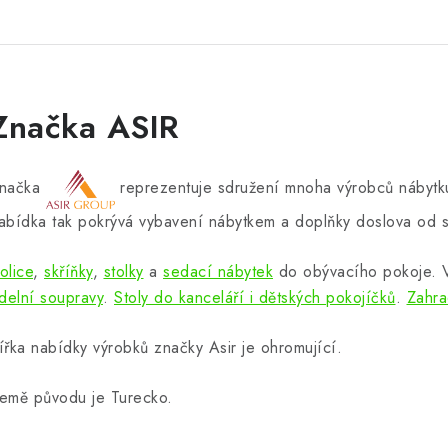
Značka ASIR
načka
reprezentuje sdružení mnoha výrobců nábytku
abídka tak pokrývá vybavení nábytkem a doplňky doslova od s
olice
,
skříňky
,
stolky
a
sedací nábytek
do obývacího pokoje.
ídelní soupravy
.
Stoly do kanceláří i dětských pokojíčků
.
Zahra
ířka nabídky výrobků značky Asir je ohromující.
emě původu je Turecko.