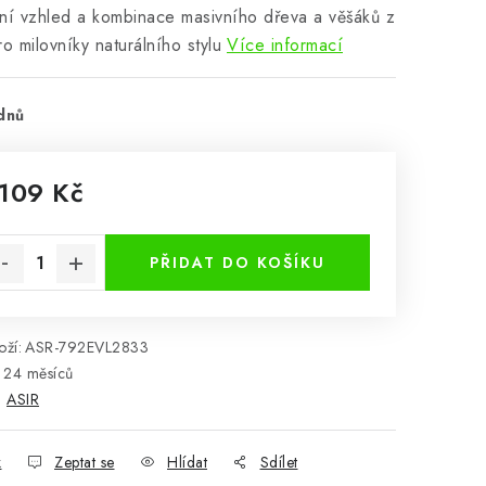
ní vzhled a kombinace masivního dřeva a věšáků z
ro milovníky naturálního stylu
Více informací
dnů
 109 Kč
rná cena:
PŘIDAT DO KOŠÍKU
ží:
ASR-792EVL2833
24 měsíců
:
ASIR
k
Zeptat se
Hlídat
Sdílet