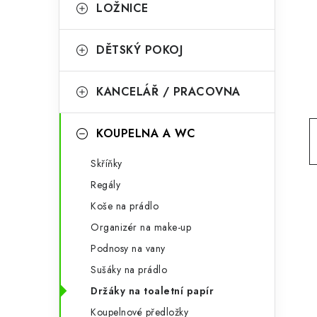
g
LOŽNICE
r
o
a
r
DĚTSKÝ POKOJ
n
i
KANCELÁŘ / PRACOVNA
e
n
í
KOUPELNA A WC
p
Skříňky
a
Regály
n
Koše na prádlo
Organizér na make-up
e
Podnosy na vany
l
Sušáky na prádlo
Držáky na toaletní papír
Koupelnové předložky