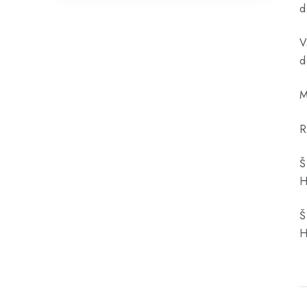
d
V
d
M
R
Š
H
Š
H