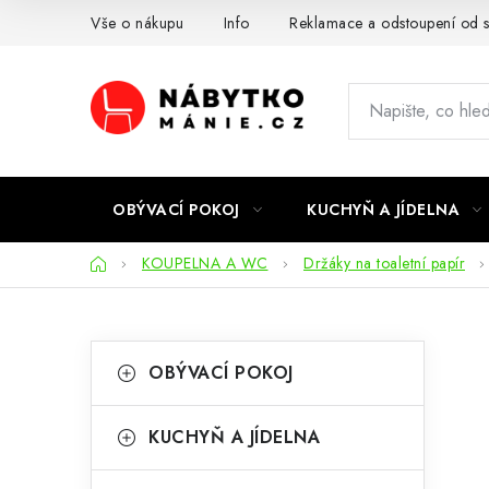
Přejít
Vše o nákupu
Info
Reklamace a odstoupení od 
na
obsah
OBÝVACÍ POKOJ
KUCHYŇ A JÍDELNA
Domů
KOUPELNA A WC
Držáky na toaletní papír
P
K
Přeskočit
OBÝVACÍ POKOJ
kategorie
a
o
t
s
KUCHYŇ A JÍDELNA
e
t