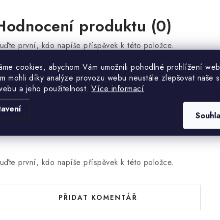
Hodnocení produktu (0)
uďte první, kdo napíše příspěvek k této položce.
áme cookies, abychom Vám umožnili pohodlné prohlížení web
m mohli díky analýze provozu webu neustále zlepšovat naše s
PŘIDAT HODNOCENÍ
webu a jeho použitelnost.
Více informací
.
tavení
Souhl
uďte první, kdo napíše příspěvek k této položce.
PŘIDAT KOMENTÁŘ