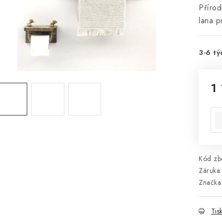
Přírod
lana p
3-6 tý
1
Mě
Kód zbo
Záruka
:
Značka
Tis