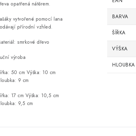
EAN
řeva opatřená nátěrem.
BARVA
ašáky vytvořené pomocí lana
odávají přírodní vzhled.
ŠÍŘKA
ateriál: smrkové dřevo
VÝŠKA
uční výroba
HLOUBKA
ířka: 50 cm Výška: 10 cm
loubka: 9 cm
ířka: 17 cm Výška: 10,5 cm
loubka: 9,5 cm