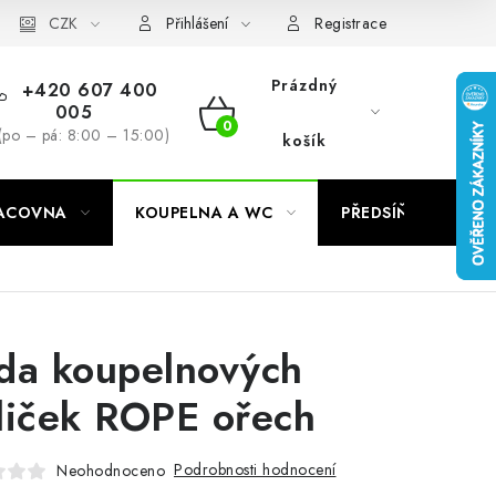
CZK
Přihlášení
Registrace
Prázdný
+420 607 400
005
NÁKUPNÍ
(po – pá: 8:00 – 15:00)
košík
KOŠÍK
RACOVNA
KOUPELNA A WC
PŘEDSÍŇ
C
da koupelnových
liček ROPE ořech
Podrobnosti hodnocení
Neohodnoceno