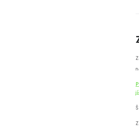
Z
n
P
j
Š
Z