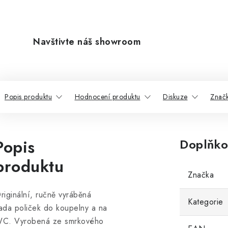
Navštivte náš showroom
Popis produktu
Hodnocení produktu
Diskuze
Znač
Popis
Doplňko
produktu
Značka
riginální, ručně vyráběná
Kategorie
ada poliček do koupelny a na
C. Vyrobená ze smrkového