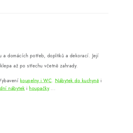
 a domácích potřeb, doplňků a dekorací. Její
klepa až po střechu včetně zahrady.
 Vybavení
koupelny i WC
.
Nábytek do kuchyně
i
dní nábytek
i
houpačky
....