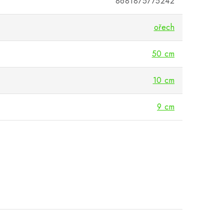
8681875775242
ořech
50 cm
10 cm
9 cm