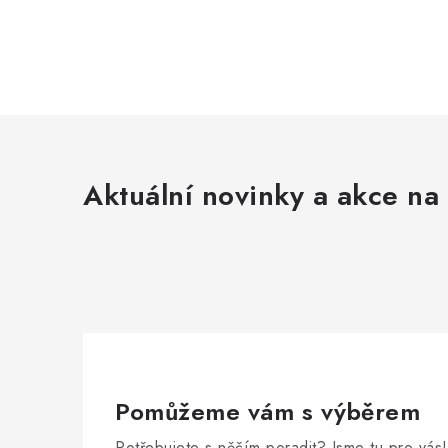
Aktuální novinky a akce na 
Pomůžeme vám s výběrem
Potřebujete s něčím poradit? Jsme tu pro vás!