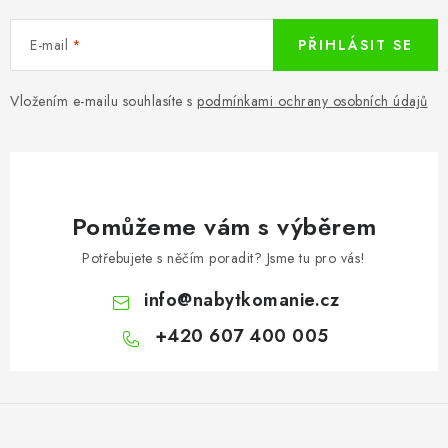
E-mail
PŘIHLÁSIT SE
Vložením e-mailu souhlasíte s
podmínkami ochrany osobních údajů
Pomůžeme vám s výběrem
Potřebujete s něčím poradit? Jsme tu pro vás!
info
@
nabytkomanie.cz
+420 607 400 005
Z
á
p