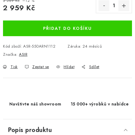
3 369 Kč
–12 %
2 959 Kč
Měrná cena:
PŘIDAT DO KOŠÍKU
Kód zboží:
ASR-550ARN1112
Záruka
:
24 měsíců
Značka:
ASIR
Tisk
Zeptat se
Hlídat
Sdílet
Navštivte náš showroom
15 000+ výrobků v nabídce
Popis produktu