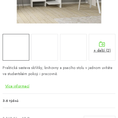
CHOVATELSKÉ POTŘEBY
DOPLŇKY A DEKORACE
ZAHRADA
OSTATNÍ
+ další (2)
NOVINKY
Praktická sestava skříňky, knihovny a psacího stolu v jednom uvítáte
VÝPRODEJ
ve studentském pokoji i pracovně.
Vše o nákupu
Info
Reklamace a odstoupení od smlouvy
Více informací
Kontakty
Bonusový program NBM+
Blog
3-6 týdnů