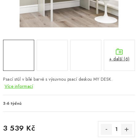
CHOVATELSKÉ POTŘEBY
DOPLŇKY A DEKORACE
ZAHRADA
OSTATNÍ
+ další (6)
NOVINKY
Psací stůl v bílé barvě s výsuvnou psací deskou MY DESK.
VÝPRODEJ
Více informací
Vše o nákupu
Info
Reklamace a odstoupení od smlouvy
3-6 týdnů
Kontakty
Bonusový program NBM+
Blog
3 539 Kč
Měrná cena: