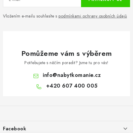
Vložením e-mailu souhlasíte s
podmínkami ochrany osobních údajů
Pomůžeme vám s výběrem
Potřebujete s něčím poradit? Jsme tu pro vás!
info
@
nabytkomanie.cz
+420 607 400 005
Z
á
p
a
Facebook