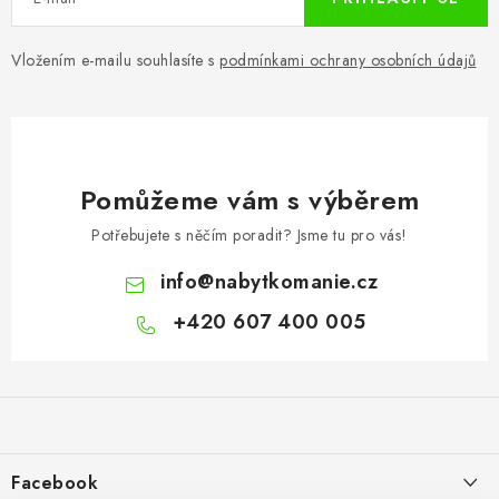
Vložením e-mailu souhlasíte s
podmínkami ochrany osobních údajů
Pomůžeme vám s výběrem
Potřebujete s něčím poradit? Jsme tu pro vás!
info
@
nabytkomanie.cz
+420 607 400 005
Z
á
p
a
Facebook