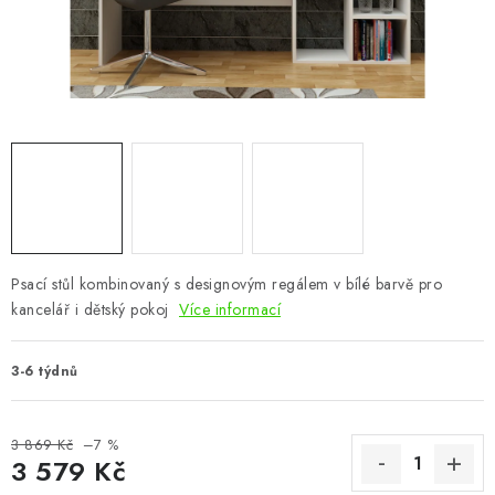
CHOVATELSKÉ POTŘEBY
DOPLŇKY A DEKORACE
ZAHRADA
OSTATNÍ
NOVINKY
Psací stůl kombinovaný s designovým regálem v bílé barvě pro
VÝPRODEJ
kancelář i dětský pokoj
Více informací
Vše o nákupu
Info
Reklamace a odstoupení od smlouvy
3-6 týdnů
Kontakty
Bonusový program NBM+
Blog
3 869 Kč
–7 %
3 579 Kč