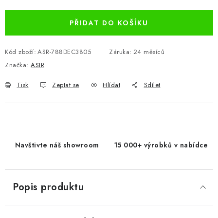
Měrná cena:
PŘIDAT DO KOŠÍKU
Kód zboží:
ASR-788DEC3805
Záruka
:
24 měsíců
Značka:
ASIR
Tisk
Zeptat se
Hlídat
Sdílet
Navštivte náš showroom
15 000+ výrobků v nabídce
Popis produktu