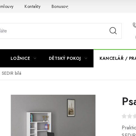
smlouvy
Kontakty
Bonusový program NBM+
Blog
LOŽNICE
DĚTSKÝ POKOJ
KANCELÁŘ / P
l SEDIR bílá
Ps
Prakti
SEDIR