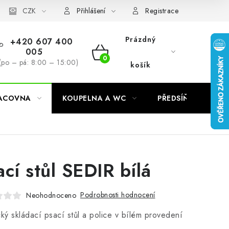
CZK
Přihlášení
Registrace
Prázdný
+420 607 400
005
NÁKUPNÍ
(po – pá: 8:00 – 15:00)
košík
KOŠÍK
RACOVNA
KOUPELNA A WC
PŘEDSÍŇ
C
ací stůl SEDIR bílá
Podrobnosti hodnocení
Neohodnoceno
cký skládací psací stůl a police v bílém provedení
.