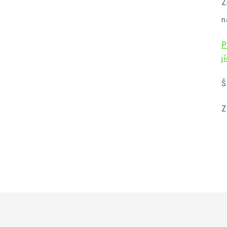
Z
n
P
j
Š
Z