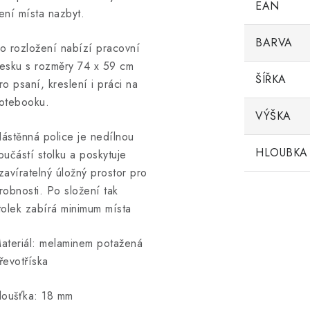
EAN
ení místa nazbyt.
BARVA
o rozložení nabízí pracovní
esku s rozměry 74 x 59 cm
ŠÍŘKA
ro psaní, kreslení i práci na
otebooku.
VÝŠKA
ástěnná police je nedílnou
HLOUBKA
oučástí stolku a poskytuje
zavíratelný úložný prostor pro
robnosti. Po složení tak
tolek zabírá minimum místa
ateriál: melaminem potažená
řevotříska
loušťka: 18 mm