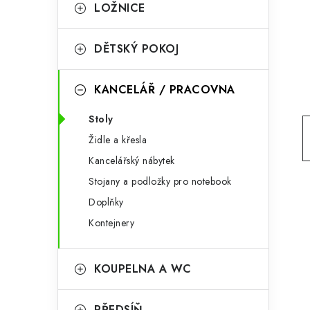
g
LOŽNICE
r
o
a
r
DĚTSKÝ POKOJ
n
i
KANCELÁŘ / PRACOVNA
e
n
Stoly
í
Židle a křesla
p
Kancelářský nábytek
a
Stojany a podložky pro notebook
n
Doplňky
Kontejnery
e
l
KOUPELNA A WC
PŘEDSÍŇ