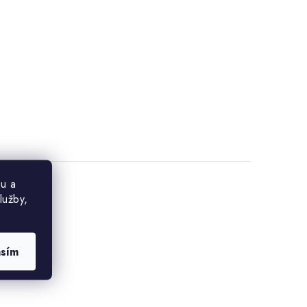
u a
lužby,
asím