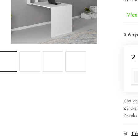
Více
3-6 tý
2
Mě
Kód zbo
Záruka
:
Značka
Tis