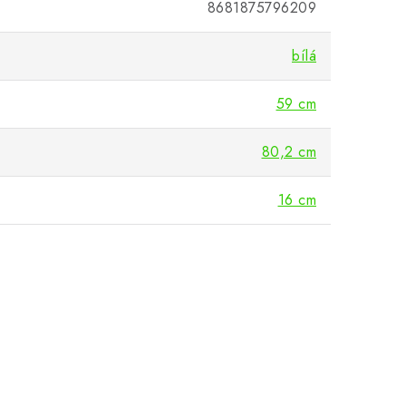
8681875796209
bílá
59 cm
80,2 cm
16 cm