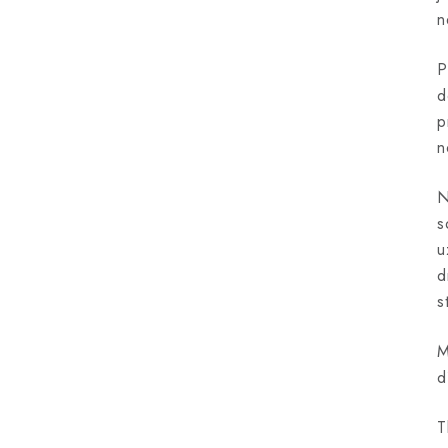
n
P
d
p
n
N
s
u
d
s
M
d
T