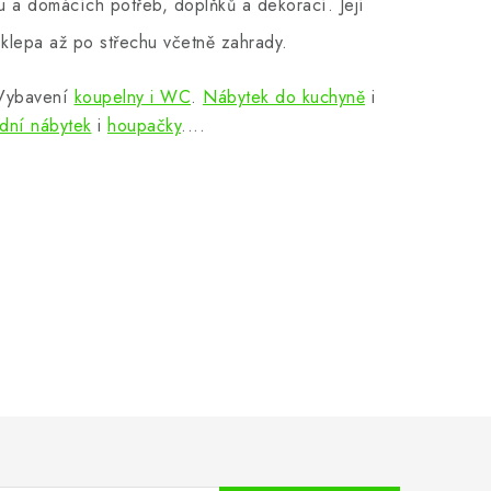
 a domácích potřeb, doplňků a dekorací. Její
klepa až po střechu včetně zahrady.
 Vybavení
koupelny i WC
.
Nábytek do kuchyně
i
dní nábytek
i
houpačky
....