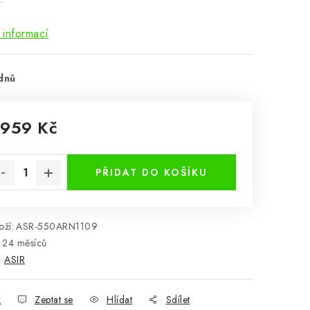
 informací
dnů
 959 Kč
rná cena:
PŘIDAT DO KOŠÍKU
ží:
ASR-550ARN1109
24 měsíců
:
ASIR
k
Zeptat se
Hlídat
Sdílet