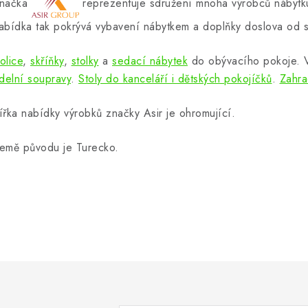
načka
reprezentuje sdružení mnoha výrobců nábytku
abídka tak pokrývá vybavení nábytkem a doplňky doslova od s
olice
,
skříňky
,
stolky
a
sedací nábytek
do obývacího pokoje.
ídelní soupravy
.
Stoly do kanceláří i dětských pokojíčků
.
Zahra
ířka nabídky výrobků značky Asir je ohromující.
emě původu je Turecko.