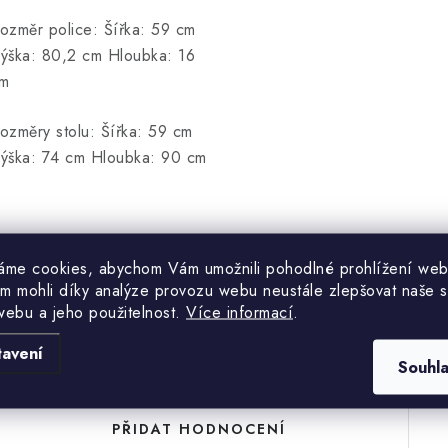
ozměr police: Šířka: 59 cm
ýška: 80,2 cm Hloubka: 16
m
ozměry stolu: Šířka: 59 cm
ýška: 74 cm Hloubka: 90 cm
áme cookies, abychom Vám umožnili pohodlné prohlížení web
m mohli díky analýze provozu webu neustále zlepšovat naše s
Hodnocení produktu (0)
webu a jeho použitelnost.
Více informací
.
tavení
uďte první, kdo napíše příspěvek k této položce.
Souhl
PŘIDAT HODNOCENÍ