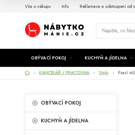
Přejít
Vše o nákupu
Info
Reklamace a odstoupení od 
na
obsah
OBÝVACÍ POKOJ
KUCHYŇ A JÍDELNA
Domů
KANCELÁŘ / PRACOVNA
Stoly
Psací stů
P
K
Přeskočit
OBÝVACÍ POKOJ
kategorie
a
o
t
s
KUCHYŇ A JÍDELNA
e
t