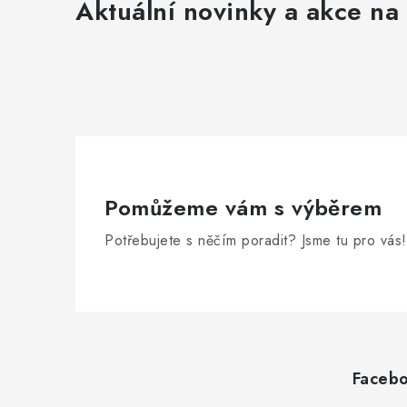
Aktuální novinky a akce na 
Pomůžeme vám s výběrem
Potřebujete s něčím poradit? Jsme tu pro vás!
Z
á
Faceb
p