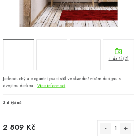
CHOVATELSKÉ POTŘEBY
DOPLŇKY A DEKORACE
ZAHRADA
OSTATNÍ
+ další (2)
NOVINKY
Jednoduchý a elegantní psací stůl ve skandinávském designu s
VÝPRODEJ
dvojitou deskou.
Více informací
Vše o nákupu
Info
Reklamace a odstoupení od smlouvy
3-6 týdnů
Kontakty
Bonusový program NBM+
Blog
2 809 Kč
Měrná cena: