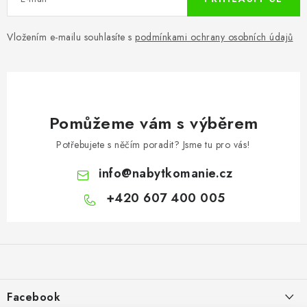
Vložením e-mailu souhlasíte s
podmínkami ochrany osobních údajů
Pomůžeme vám s výběrem
Potřebujete s něčím poradit? Jsme tu pro vás!
info
@
nabytkomanie.cz
+420 607 400 005
Z
á
p
a
Facebook