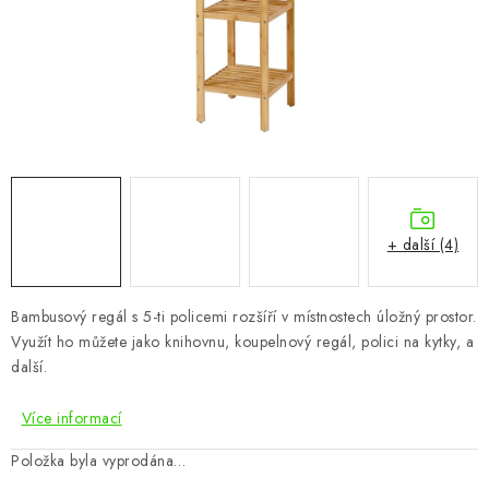
CHOVATELSKÉ POTŘEBY
DOPLŇKY A DEKORACE
ZAHRADA
OSTATNÍ
NOVINKY
+ další (4)
VÝPRODEJ
Bambusový regál s 5-ti policemi rozšíří v místnostech úložný prostor.
Využít ho můžete jako knihovnu, koupelnový regál, polici na kytky, a
Vše o nákupu
Info
Reklamace a odstoupení od smlouvy
další.
Kontakty
Bonusový program NBM+
Blog
Více informací
Položka byla vyprodána…