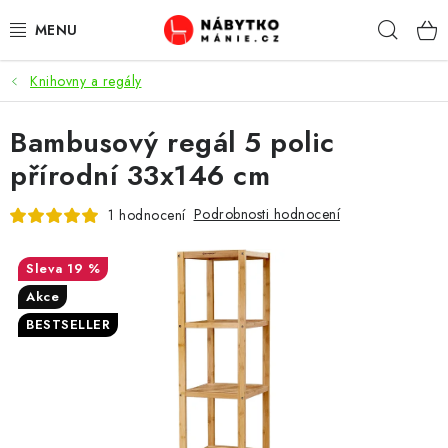
Přejít
Hleda
na
obsah
Knihovny a regály
OBÝVACÍ POKOJ
Bambusový regál 5 polic
KUCHYŇ A JÍDELNA
přírodní 33x146 cm
LOŽNICE
Podrobnosti hodnocení
1 hodnocení
DĚTSKÝ POKOJ
19 %
KANCELÁŘ / PRACOVNA
Akce
BESTSELLER
KOUPELNA A WC
PŘEDSÍŇ