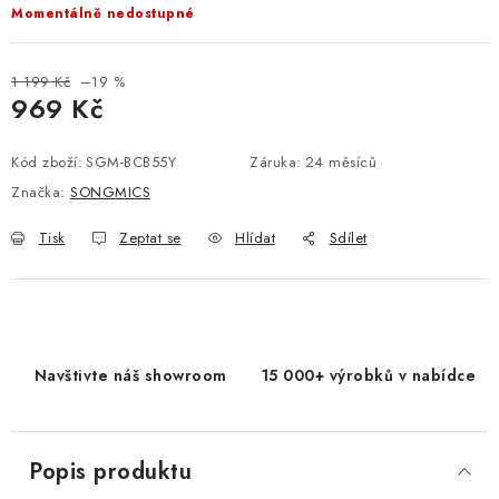
Momentálně nedostupné
1 199 Kč
–19 %
969 Kč
Měrná cena:
Kód zboží:
SGM-BCB55Y
Záruka
:
24 měsíců
Značka:
SONGMICS
Tisk
Zeptat se
Hlídat
Sdílet
Navštivte náš showroom
15 000+ výrobků v nabídce
Popis produktu