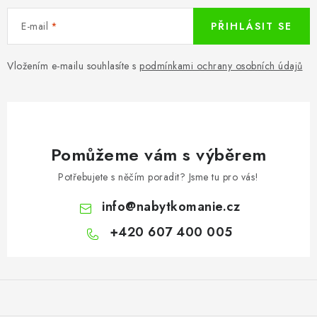
E-mail
PŘIHLÁSIT SE
Vložením e-mailu souhlasíte s
podmínkami ochrany osobních údajů
Pomůžeme vám s výběrem
Potřebujete s něčím poradit? Jsme tu pro vás!
info
@
nabytkomanie.cz
+420 607 400 005
Z
á
p