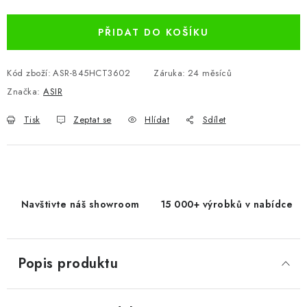
PŘIDAT DO KOŠÍKU
Kód zboží:
ASR-845HCT3602
Záruka
:
24 měsíců
Značka:
ASIR
Tisk
Zeptat se
Hlídat
Sdílet
Navštivte náš showroom
15 000+ výrobků v nabídce
Popis produktu