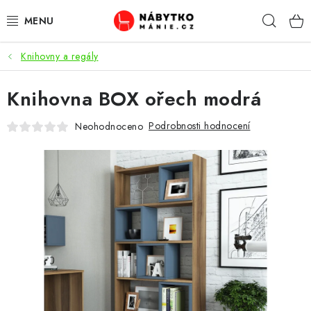
Přejít
Hleda
na
obsah
Knihovny a regály
OBÝVACÍ POKOJ
Knihovna BOX ořech modrá
KUCHYŇ A JÍDELNA
Podrobnosti hodnocení
Neohodnoceno
LOŽNICE
DĚTSKÝ POKOJ
KANCELÁŘ / PRACOVNA
KOUPELNA A WC
PŘEDSÍŇ