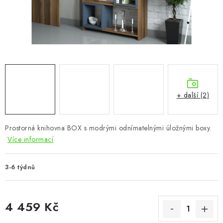
CHOVATELSKÉ POTŘEBY
DOPLŇKY A DEKORACE
ZAHRADA
OSTATNÍ
+ další (2)
NOVINKY
Prostorná knihovna BOX
s modrými odnímatelnými úložnými boxy.
VÝPRODEJ
Více informací
Vše o nákupu
Info
Reklamace a odstoupení od smlouvy
3-6 týdnů
Kontakty
Bonusový program NBM+
Blog
4 459 Kč
Měrná cena: