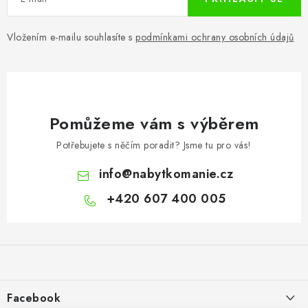
Vložením e-mailu souhlasíte s
podmínkami ochrany osobních údajů
Pomůžeme vám s výběrem
Potřebujete s něčím poradit? Jsme tu pro vás!
info
@
nabytkomanie.cz
+420 607 400 005
Z
á
p
a
Facebook