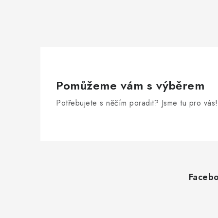
Pomůžeme vám s výběrem
Potřebujete s něčím poradit? Jsme tu pro vás!
Z
á
Faceb
p
a