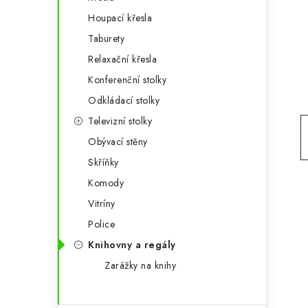
g
r
Houpací křesla
o
Taburety
a
r
Relaxační křesla
n
i
Konferenční stolky
e
n
Odkládací stolky
í
Televizní stolky
Obývací stěny
p
Skříňky
a
Komody
n
Vitríny
e
Police
Knihovny a regály
l
Zarážky na knihy