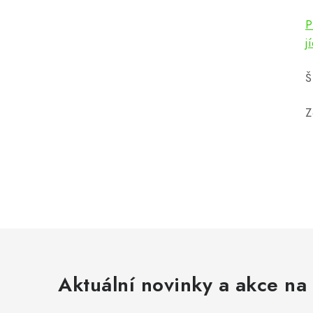
P
j
Š
Z
Aktuální novinky a akce na 