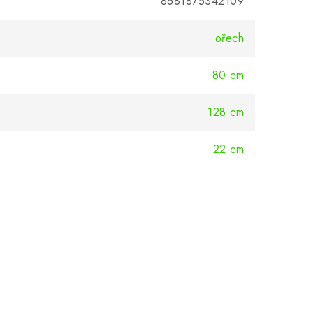
8681875342109
ořech
80 cm
128 cm
22 cm