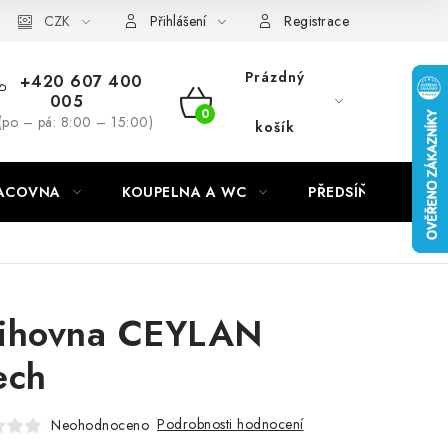
CZK
Přihlášení
Registrace
Prázdný
+420 607 400
005
NÁKUPNÍ
(po – pá: 8:00 – 15:00)
košík
KOŠÍK
RACOVNA
KOUPELNA A WC
PŘEDSÍŇ
C
ihovna CEYLAN
ech
Podrobnosti hodnocení
Neohodnoceno