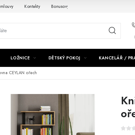
smlouvy
Kontakty
Bonusový program NBM+
Blog
LOŽNICE
DĚTSKÝ POKOJ
KANCELÁŘ / P
ovna CEYLAN ořech
Kn
oř