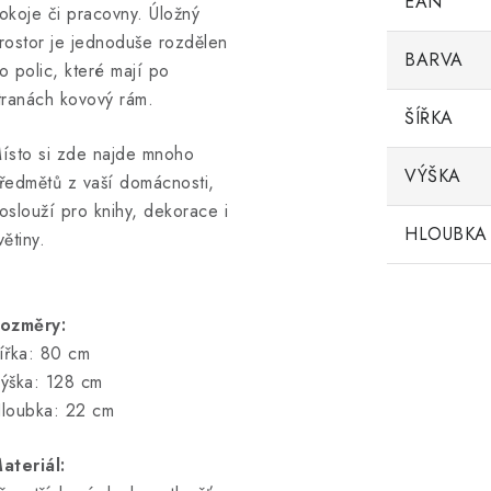
EAN
okoje či pracovny. Úložný
rostor je jednoduše rozdělen
BARVA
o polic, které mají po
tranách kovový rám.
ŠÍŘKA
ísto si zde najde mnoho
VÝŠKA
ředmětů z vaší domácnosti,
oslouží pro knihy, dekorace i
HLOUBKA
větiny.
ozměry:
ířka: 80 cm
ýška: 128 cm
loubka: 22 cm
ateriál: