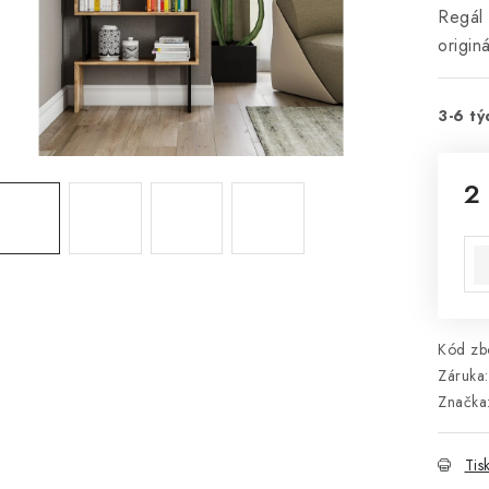
Regál
origin
3-6 tý
2
Mě
Kód zbo
Záruka
:
Značka
Tis