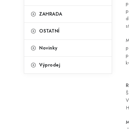
p
p
ZAHRADA
d
s
OSTATNÍ
M
Novinky
p
p
k
Výprodej
R
Š
V
H
M