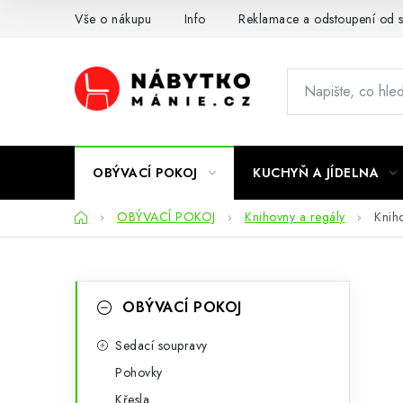
Přejít
Vše o nákupu
Info
Reklamace a odstoupení od 
na
obsah
OBÝVACÍ POKOJ
KUCHYŇ A JÍDELNA
Domů
OBÝVACÍ POKOJ
Knihovny a regály
Knih
P
K
Přeskočit
OBÝVACÍ POKOJ
kategorie
a
o
t
Sedací soupravy
s
Pohovky
e
t
Křesla