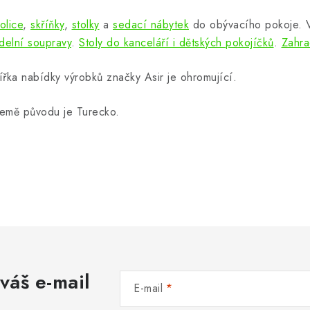
olice
,
skříňky
,
stolky
a
sedací nábytek
do obývacího pokoje.
ídelní soupravy
.
Stoly do kanceláří i dětských pokojíčků
.
Zahra
ířka nabídky výrobků značky Asir je ohromující.
emě původu je Turecko.
váš e-mail
E-mail