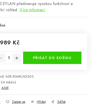
 CEYLAN představuje vysokou funkčnost a
ální vzhled.
Více informací
dnů
 989 Kč
rná cena:
PŘIDAT DO KOŠÍKU
ží:
ASR-854KLN3603
24 měsíců
:
ASIR
k
Zeptat se
Hlídat
Sdílet