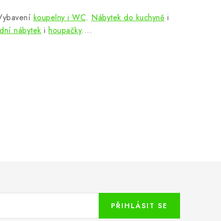
 Vybavení
koupelny i WC
.
Nábytek do kuchyně
i
dní nábytek
i
houpačky
....
PŘIHLÁSIT SE