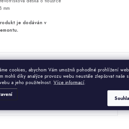
řevotřísková deska o tloušťce
8 mm
rodukt je dodáván v
emontu.
áme cookies, abychom Vám umožnili pohodlné prohlížení web
Hodnocení produktu (0)
m mohli díky analýze provozu webu neustále zlepšovat naše s
webu a jeho použitelnost.
Více informací
.
uďte první, kdo napíše příspěvek k této položce.
tavení
Souhl
PŘIDAT HODNOCENÍ