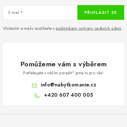
E-mail
PŘIHLÁSIT SE
Vložením e-mailu souhlasíte s
podmínkami ochrany osobních údajů
Pomůžeme vám s výběrem
Potřebujete s něčím poradit? Jsme tu pro vás!
info
@
nabytkomanie.cz
+420 607 400 005
Z
á
p