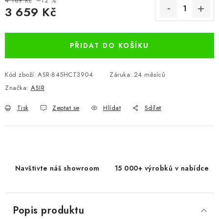
4 189 Kč
–12 %
3 659 Kč
Měrná cena:
PŘIDAT DO KOŠÍKU
Kód zboží:
ASR-845HCT3904
Záruka
:
24 měsíců
Značka:
ASIR
Tisk
Zeptat se
Hlídat
Sdílet
Navštivte náš showroom
15 000+ výrobků v nabídce
Popis produktu