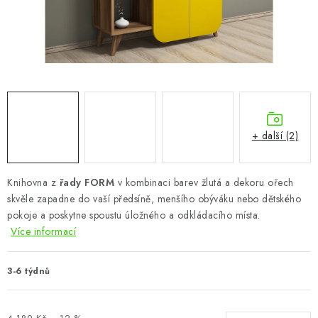
CHOVATELSKÉ POTŘEBY
DOPLŇKY A DEKORACE
ZAHRADA
OSTATNÍ
+ další (2)
NOVINKY
Knihovna z
řady FORM
v kombinaci barev žlutá a dekoru ořech
VÝPRODEJ
skvěle zapadne do vaší předsíně, menšího obýváku nebo dětského
pokoje a poskytne spoustu úložného a odkládacího místa.
Vše o nákupu
Info
Reklamace a odstoupení od smlouvy
Více informací
Kontakty
Bonusový program NBM+
Blog
3-6 týdnů