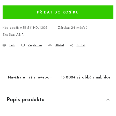
Měrná cena:
PŘIDAT DO KOŠÍKU
Kód zboží:
ASR-541HDL1306
Záruka
:
24 měsíců
Značka:
ASIR
Tisk
Zeptat se
Hlídat
Sdílet
Navštivte náš showroom
15 000+ výrobků v nabídce
Popis produktu