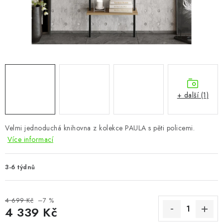
CHOVATELSKÉ POTŘEBY
DOPLŇKY A DEKORACE
ZAHRADA
OSTATNÍ
+ další (1)
NOVINKY
Velmi jednoduchá knihovna z kolekce PAULA s pěti policemi.
VÝPRODEJ
Více informací
Vše o nákupu
Info
Reklamace a odstoupení od smlouvy
3-6 týdnů
Kontakty
Bonusový program NBM+
Blog
4 699 Kč
–7 %
4 339 Kč