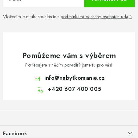
Vložením e-mailu souhlasíte s
podmínkami ochrany osobních údajů
Pomůžeme vám s výběrem
Potřebujete s něčím poradit? Jsme tu pro vás!
info
@
nabytkomanie.cz
+420 607 400 005
Z
á
p
a
Facebook