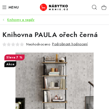
Přejít
Hleda
na
obsah
Knihovny a regály
OBÝVACÍ POKOJ
Knihovna PAULA ořech černá
KUCHYŇ A JÍDELNA
Podrobnosti hodnocení
Neohodnoceno
LOŽNICE
7 %
DĚTSKÝ POKOJ
Akce
KANCELÁŘ / PRACOVNA
KOUPELNA A WC
PŘEDSÍŇ