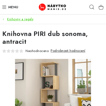
Přejít
Hleda
na
obsah
Knihovny a regály
OBÝVACÍ POKOJ
Knihovna PIRI dub sonoma,
KUCHYŇ A JÍDELNA
antracit
LOŽNICE
Podrobnosti hodnocení
Neohodnoceno
DĚTSKÝ POKOJ
KANCELÁŘ / PRACOVNA
KOUPELNA A WC
PŘEDSÍŇ