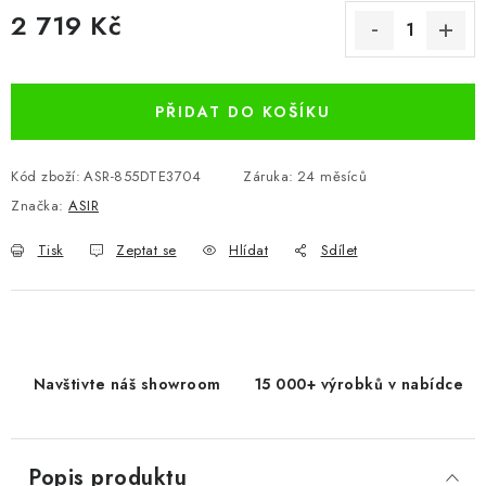
2 719 Kč
Měrná cena:
PŘIDAT DO KOŠÍKU
Kód zboží:
ASR-855DTE3704
Záruka
:
24 měsíců
Značka:
ASIR
Tisk
Zeptat se
Hlídat
Sdílet
Navštivte náš showroom
15 000+ výrobků v nabídce
Popis produktu