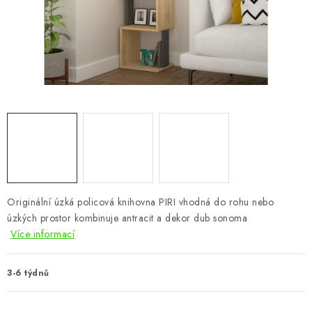
CHOVATELSKÉ POTŘEBY
DOPLŇKY A DEKORACE
ZAHRADA
OSTATNÍ
NOVINKY
VÝPRODEJ
Originální úzká policová knihovna PIRI vhodná do rohu nebo
úzkých prostor kombinuje antracit a dekor dub sonoma
Vše o nákupu
Info
Reklamace a odstoupení od smlouvy
Více informací
Kontakty
Bonusový program NBM+
Blog
3-6 týdnů