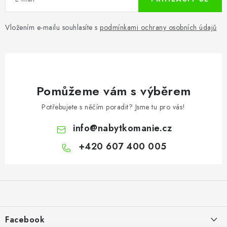
Vložením e-mailu souhlasíte s
podmínkami ochrany osobních údajů
Pomůžeme vám s výběrem
Potřebujete s něčím poradit? Jsme tu pro vás!
info
@
nabytkomanie.cz
+420 607 400 005
Z
á
p
a
Facebook