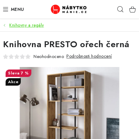
Přejít
Hleda
na
obsah
Knihovny a regály
OBÝVACÍ POKOJ
Knihovna PRESTO ořech černá
KUCHYŇ A JÍDELNA
Podrobnosti hodnocení
Neohodnoceno
LOŽNICE
7 %
DĚTSKÝ POKOJ
Akce
KANCELÁŘ / PRACOVNA
KOUPELNA A WC
PŘEDSÍŇ