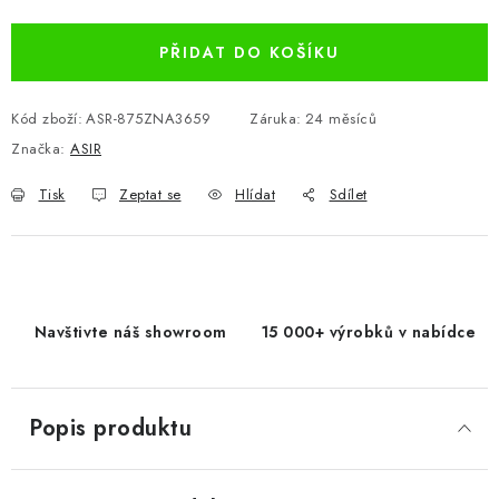
Měrná cena:
PŘIDAT DO KOŠÍKU
Kód zboží:
ASR-875ZNA3659
Záruka
:
24 měsíců
Značka:
ASIR
Tisk
Zeptat se
Hlídat
Sdílet
Navštivte náš showroom
15 000+ výrobků v nabídce
Popis produktu