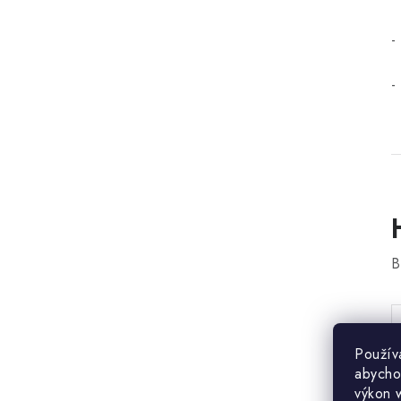
-
-
B
Použív
abycho
výkon 