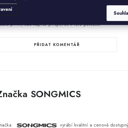
tavení
Souhl
uďte první, kdo napíše příspěvek k této položce.
PŘIDAT KOMENTÁŘ
Značka SONGMICS
načka
vyrábí kvalitní a cenově dostup