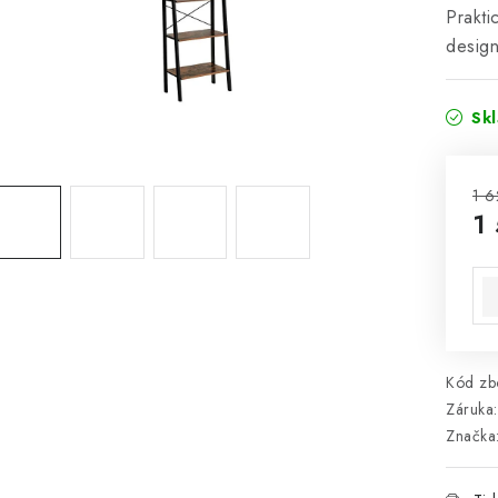
Prakti
desig
Sk
1 6
1
Mě
Kód zbo
Záruka
:
Značka