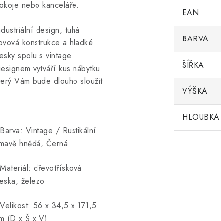
okoje nebo kanceláře.
EAN
ndustriální design, tuhá
BARVA
ovová konstrukce a hladké
esky spolu s vintage
ŠÍŘKA
iesignem vytváří kus nábytku
terý Vám bude dlouho sloužit
VÝŠKA
HLOUBKA
 Barva: Vintage / Rustikální
mavě hnědá, Černá
 Materiál: dřevotřísková
eska, železo
 Velikost: 56 x 34,5 x 171,5
m (D x Š x V)