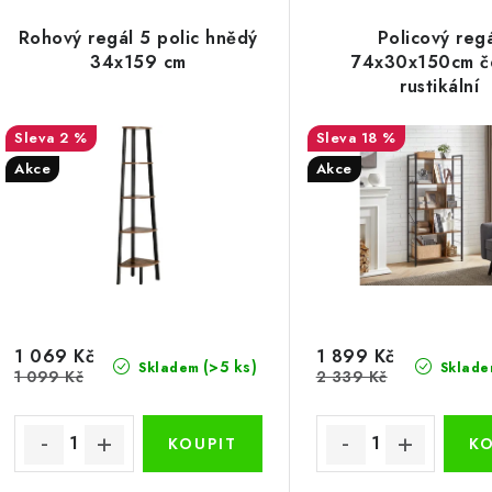
Rohový regál 5 polic hnědý
Policový reg
34x159 cm
74x30x150cm č
rustikální
2 %
18 %
Akce
Akce
1 069 Kč
1 899 Kč
(>5 ks)
Skladem
Sklade
1 099 Kč
2 339 Kč