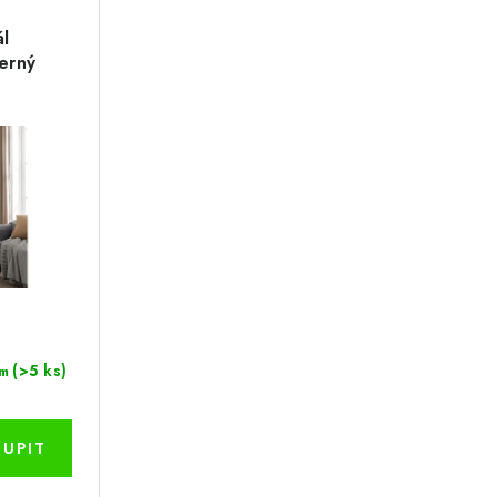
ál
erný
(>5 ks)
m