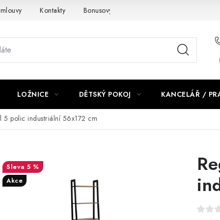
smlouvy
Kontakty
Bonusový program NBM+
Blog
LOŽNICE
DĚTSKÝ POKOJ
KANCELÁŘ / P
 5 polic industriální 56x172 cm
Re
5 %
in
Akce