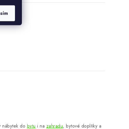
asím
ný nábytek do
bytu
i na
zahradu
, bytové doplňky a