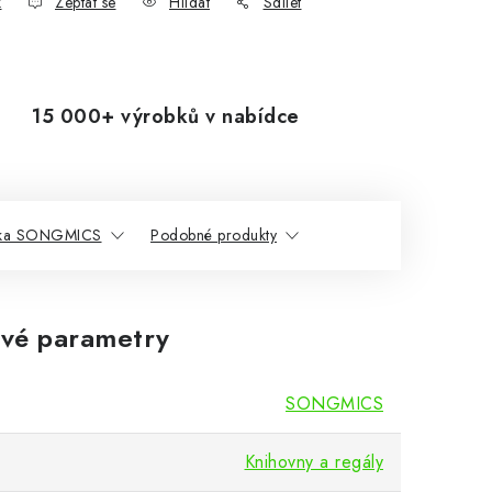
k
Zeptat se
Hlídat
Sdílet
15 000+ výrobků v nabídce
ka SONGMICS
Podobné produkty
vé parametry
SONGMICS
Knihovny a regály