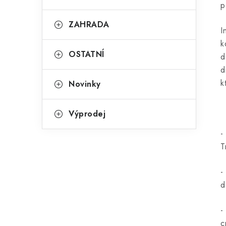
p
ZAHRADA
I
k
OSTATNÍ
d
d
k
Novinky
Výprodej
-
T
-
d
-
c