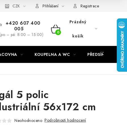
CZK
Přihlášení
Registrace
Prázdný
+420 607 400
005
NÁKUPNÍ
(po – pá: 8:00 – 15:00)
košík
KOŠÍK
RACOVNA
KOUPELNA A WC
PŘEDSÍŇ
C
gál 5 polic
dustriální 56x172 cm
Podrobnosti hodnocení
Neohodnoceno