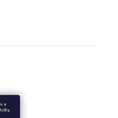
u a
lužby,