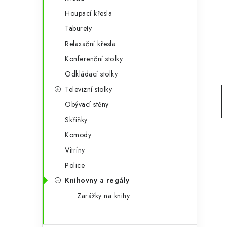
g
r
Houpací křesla
o
Taburety
a
r
Relaxační křesla
n
i
Konferenční stolky
e
n
Odkládací stolky
í
Televizní stolky
Obývací stěny
p
Skříňky
a
Komody
n
Vitríny
e
Police
Knihovny a regály
l
Zarážky na knihy