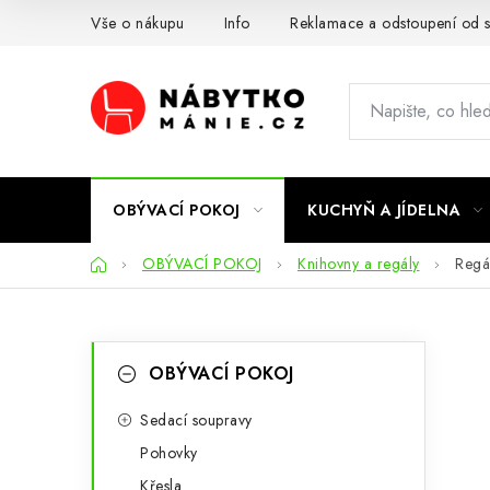
Přejít
Vše o nákupu
Info
Reklamace a odstoupení od 
na
obsah
OBÝVACÍ POKOJ
KUCHYŇ A JÍDELNA
Domů
OBÝVACÍ POKOJ
Knihovny a regály
Regál
P
K
Přeskočit
OBÝVACÍ POKOJ
kategorie
a
o
t
Sedací soupravy
s
Pohovky
e
t
Křesla