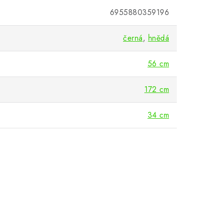
6955880359196
černá
,
hnědá
56 cm
172 cm
34 cm