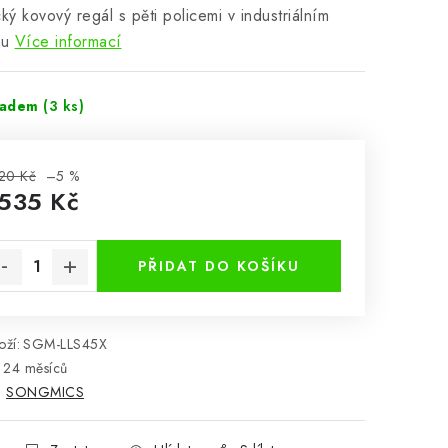
cký kovový regál s pěti policemi v industriálním
nu
Více informací
ladem
(3 ks)
20 Kč
–5 %
 535 Kč
rná cena:
PŘIDAT DO KOŠÍKU
ží:
SGM-LLS45X
24 měsíců
:
SONGMICS