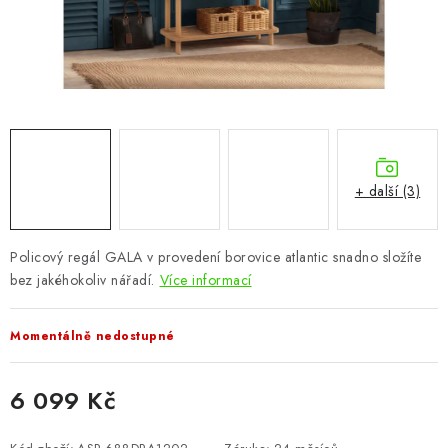
CHOVATELSKÉ POTŘEBY
DOPLŇKY A DEKORACE
ZAHRADA
OSTATNÍ
+ další (3)
NOVINKY
Policový regál GALA v provedení borovice atlantic snadno složíte
VÝPRODEJ
bez jakéhokoliv nářadí.
Více informací
Vše o nákupu
Info
Reklamace a odstoupení od smlouvy
Momentálně nedostupné
Kontakty
Bonusový program NBM+
Blog
6 099 Kč
Měrná cena: