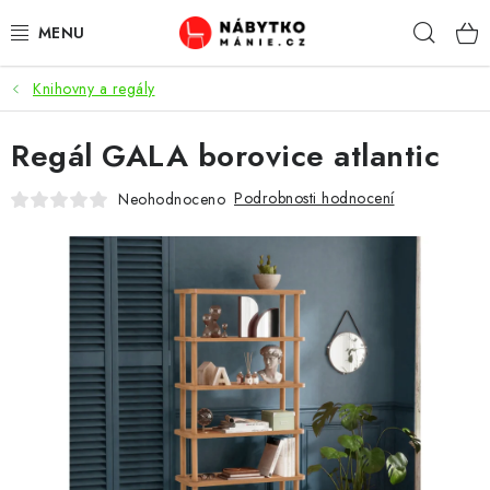
Přejít
Hleda
na
obsah
Knihovny a regály
OBÝVACÍ POKOJ
Regál GALA borovice atlantic
KUCHYŇ A JÍDELNA
Podrobnosti hodnocení
Neohodnoceno
LOŽNICE
DĚTSKÝ POKOJ
KANCELÁŘ / PRACOVNA
KOUPELNA A WC
PŘEDSÍŇ