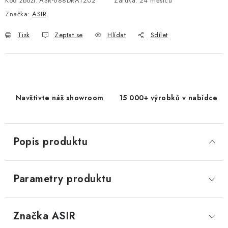
Kód zboží:
ASR-688DRA1202
Záruka
:
24 měsíců
Značka:
ASIR
Tisk
Zeptat se
Hlídat
Sdílet
Navštivte náš showroom
15 000+ výrobků v nabídce
Popis produktu
Parametry produktu
Značka
 ASIR